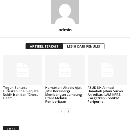
admin
ARTIKEL TERKAIT
LEBIH DARI PENULIS
Teguh Santosa
Hamartoni Ahadis Ajak
RSUD KH Ahmad
Luruskan Soal Senjata
JMSI Bersinergi
Hanafiah Jalani Survei
Nuklir Iran dan “Ghost
Membangun Lampung
Akreditasi LAM-KPRS,
Fleet”
Utara Melalui
Targetkan Predikat
Pemberitaan
Paripurna
JMSI