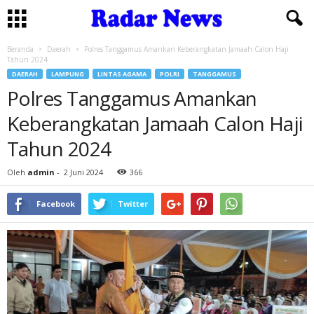
Beranda
Daerah
Polres Tanggamus Amankan Keberangkatan Jamaah Calon Haji
Tahun 2024
DAERAH
LAMPUNG
LINTAS AGAMA
POLRI
TANGGAMUS
Polres Tanggamus Amankan
Keberangkatan Jamaah Calon Haji
Tahun 2024
Oleh
admin
-
2 Juni 2024
366
Facebook
Twitter