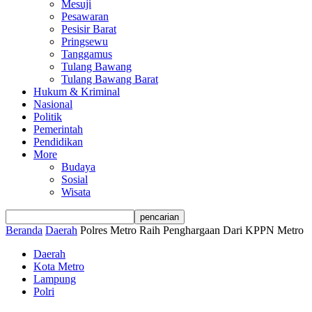
Mesuji
Pesawaran
Pesisir Barat
Pringsewu
Tanggamus
Tulang Bawang
Tulang Bawang Barat
Hukum & Kriminal
Nasional
Politik
Pemerintah
Pendidikan
More
Budaya
Sosial
Wisata
Beranda
Daerah
Polres Metro Raih Penghargaan Dari KPPN Metro
Daerah
Kota Metro
Lampung
Polri