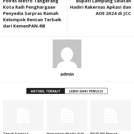
Polres Metro Tangerang
Bupati Lampung Selatan
Kota Raih Penghargaan
Hadiri Rakernas Apkasi dan
Penyedia Sarpras Ramah
AOE 2024 di JCC
Kelompok Rentan Terbaik
dari KemenPAN-RB
admin
ARTIKEL TERKAIT
LEBIH DARI PENULIS
Teguh Santosa
Hamartoni Ahadis Ajak
RSUD KH Ahmad