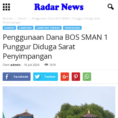
Beranda
Daerah
Penggunaan Dana BOS SMAN 1 Punggur Diduga Sarat
Penyimpangan
DAERAH
LAMPUNG
LAMPUNG TENGAH
PENDIDIKAN
Penggunaan Dana BOS SMAN 1
Punggur Diduga Sarat
Penyimpangan
Oleh
admin
-
10 Juli 2024
1674
Facebook
Twitter