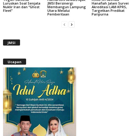
Luruskan Soal Senjata
JMSI Bersinergi
Hanafiah Jalani Survei
Nuklir Iran dan “Ghost
Membangun Lampung
Akreditasi LAM-KPRS,
Fleet”
Utara Melalui
Targetkan Predikat
Pemberitaan
Paripurna
JMSI
Ucapan