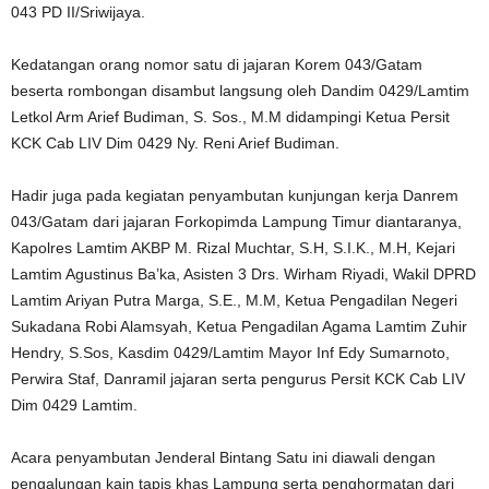
043 PD II/Sriwijaya.
Kedatangan orang nomor satu di jajaran Korem 043/Gatam
beserta rombongan disambut langsung oleh Dandim 0429/Lamtim
Letkol Arm Arief Budiman, S. Sos., M.M didampingi Ketua Persit
KCK Cab LIV Dim 0429 Ny. Reni Arief Budiman.
Hadir juga pada kegiatan penyambutan kunjungan kerja Danrem
043/Gatam dari jajaran Forkopimda Lampung Timur diantaranya,
Kapolres Lamtim AKBP M. Rizal Muchtar, S.H, S.I.K., M.H, Kejari
Lamtim Agustinus Ba’ka, Asisten 3 Drs. Wirham Riyadi, Wakil DPRD
Lamtim Ariyan Putra Marga, S.E., M.M, Ketua Pengadilan Negeri
Sukadana Robi Alamsyah, Ketua Pengadilan Agama Lamtim Zuhir
Hendry, S.Sos, Kasdim 0429/Lamtim Mayor Inf Edy Sumarnoto,
Perwira Staf, Danramil jajaran serta pengurus Persit KCK Cab LIV
Dim 0429 Lamtim.
Acara penyambutan Jenderal Bintang Satu ini diawali dengan
pengalungan kain tapis khas Lampung serta penghormatan dari