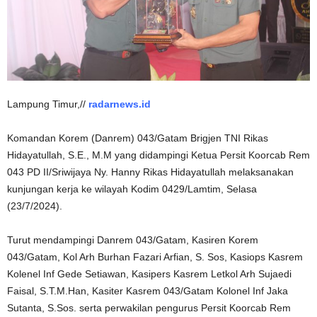
Lampung Timur,//
radarnews.id
Komandan Korem (Danrem) 043/Gatam Brigjen TNI Rikas
Hidayatullah, S.E., M.M yang didampingi Ketua Persit Koorcab Rem
043 PD II/Sriwijaya Ny. Hanny Rikas Hidayatullah melaksanakan
kunjungan kerja ke wilayah Kodim 0429/Lamtim, Selasa
(23/7/2024).
Turut mendampingi Danrem 043/Gatam, Kasiren Korem
043/Gatam, Kol Arh Burhan Fazari Arfian, S. Sos, Kasiops Kasrem
Kolenel Inf Gede Setiawan, Kasipers Kasrem Letkol Arh Sujaedi
Faisal, S.T.M.Han, Kasiter Kasrem 043/Gatam Kolonel Inf Jaka
Sutanta, S.Sos. serta perwakilan pengurus Persit Koorcab Rem