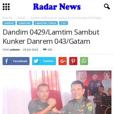
Beranda
Daerah
Dandim 0429/Lamtim Sambut Kunker Danrem 043/Gatam
DAERAH
LAMPUNG
LAMPUNG TIMUR
T N I
Dandim 0429/Lamtim Sambut
Kunker Danrem 043/Gatam
Oleh
admin
-
24 Juli 2024
620
Facebook
Twitter