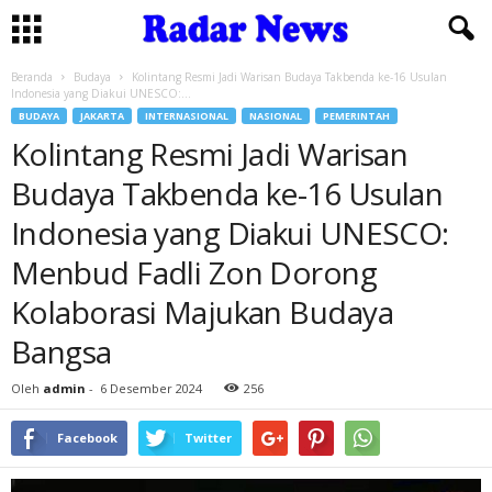
Beranda
Budaya
Kolintang Resmi Jadi Warisan Budaya Takbenda ke-16 Usulan
Indonesia yang Diakui UNESCO:...
BUDAYA
JAKARTA
INTERNASIONAL
NASIONAL
PEMERINTAH
Kolintang Resmi Jadi Warisan
Budaya Takbenda ke-16 Usulan
Indonesia yang Diakui UNESCO:
Menbud Fadli Zon Dorong
Kolaborasi Majukan Budaya
Bangsa
Oleh
admin
-
6 Desember 2024
256
Facebook
Twitter