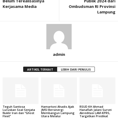
Belum Terealisasinya
Publik 2024 dari
Kerjasama Media
Ombudsman RI Provinsi
Lampung
admin
ARTIKEL TERKAIT
LEBIH DARI PENULIS
Teguh Santosa
Hamartoni Ahadis Ajak
RSUD KH Ahmad
Luruskan Soal Senjata
JMSI Bersinergi
Hanafiah Jalani Survei
Nuklir Iran dan “Ghost
Membangun Lampung
Akreditasi LAM-KPRS,
Fleet”
Utara Melalui
Targetkan Predikat