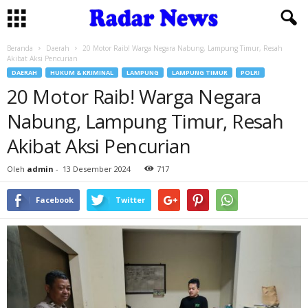
Beranda
Daerah
20 Motor Raib! Warga Negara Nabung, Lampung Timur, Resah
Akibat Aksi Pencurian
DAERAH
HUKUM & KRIMINAL
LAMPUNG
LAMPUNG TIMUR
POLRI
20 Motor Raib! Warga Negara
Nabung, Lampung Timur, Resah
Akibat Aksi Pencurian
Oleh
admin
-
13 Desember 2024
717
Facebook
Twitter