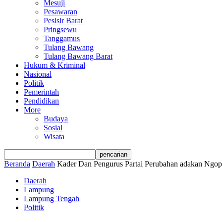
Mesuji
Pesawaran
Pesisir Barat
Pringsewu
Tanggamus
Tulang Bawang
Tulang Bawang Barat
Hukum & Kriminal
Nasional
Politik
Pemerintah
Pendidikan
More
Budaya
Sosial
Wisata
Beranda
Daerah
Kader Dan Pengurus Partai Perubahan adakan Ngop
Daerah
Lampung
Lampung Tengah
Politik