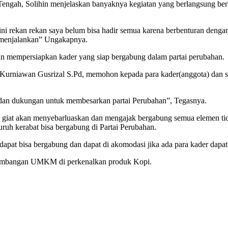
ngah, Solihin menjelaskan banyaknya kegiatan yang berlangsung berb
ni rekan rekan saya belum bisa hadir semua karena berbenturan dengan 
 menjalankan” Ungakapnya.
an mempersiapkan kader yang siap bergabung dalam partai perubahan.
ah Kurniawan Gusrizal S.Pd, memohon kepada para kader(anggota) da
dan dukungan untuk membesarkan partai Perubahan”, Tegasnya.
iat akan menyebarluaskan dan mengajak bergabung semua elemen tidak
ruh kerabat bisa bergabung di Partai Perubahan.
apat bisa bergabung dan dapat di akomodasi jika ada para kader dapat
ngembangan UMKM di perkenalkan produk Kopi.