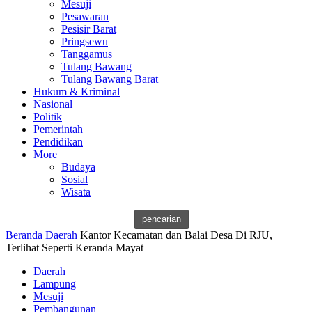
Mesuji
Pesawaran
Pesisir Barat
Pringsewu
Tanggamus
Tulang Bawang
Tulang Bawang Barat
Hukum & Kriminal
Nasional
Politik
Pemerintah
Pendidikan
More
Budaya
Sosial
Wisata
Beranda
Daerah
Kantor Kecamatan dan Balai Desa Di RJU,
Terlihat Seperti Keranda Mayat
Daerah
Lampung
Mesuji
Pembangunan