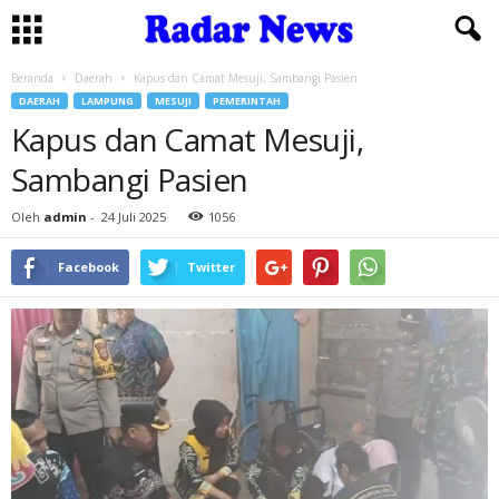
Beranda
Daerah
Kapus dan Camat Mesuji, Sambangi Pasien
DAERAH
LAMPUNG
MESUJI
PEMERINTAH
Kapus dan Camat Mesuji,
Sambangi Pasien
Oleh
admin
-
24 Juli 2025
1056
Facebook
Twitter