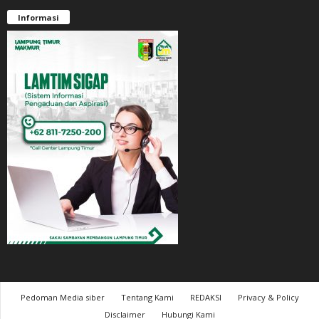
Informasi
Pedoman Media siber
Tentang Kami
REDAKSI
Privacy & Policy
Disclaimer
Hubungi Kami