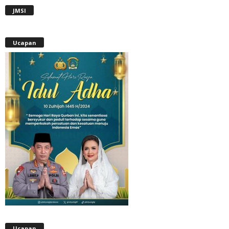
JMSI
Ucapan
Ucapan