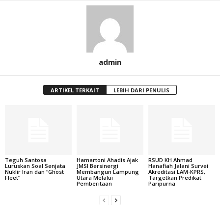
admin
ARTIKEL TERKAIT
LEBIH DARI PENULIS
Teguh Santosa
Hamartoni Ahadis Ajak
RSUD KH Ahmad
Luruskan Soal Senjata
JMSI Bersinergi
Hanafiah Jalani Survei
Nuklir Iran dan “Ghost
Membangun Lampung
Akreditasi LAM-KPRS,
Fleet”
Utara Melalui
Targetkan Predikat
Pemberitaan
Paripurna