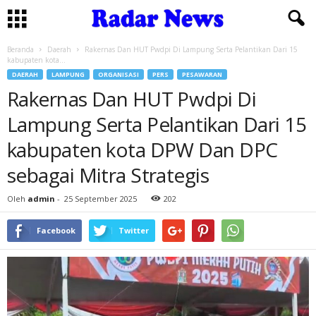
Beranda
Daerah
Rakernas Dan HUT Pwdpi Di Lampung Serta Pelantikan Dari 15
kabupaten kota...
DAERAH
LAMPUNG
ORGANISASI
PERS
PESAWARAN
Rakernas Dan HUT Pwdpi Di
Lampung Serta Pelantikan Dari 15
kabupaten kota DPW Dan DPC
sebagai Mitra Strategis
Oleh
admin
-
25 September 2025
202
Facebook
Twitter