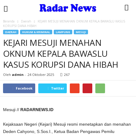
Beranda
Daerah
KEJARI MESUJI MENAHAN OKNUM KEPALA BAWASLU KASUS
KORUPSI DANA HIBAH
DAERAH
HUKUM & KRIMINAL
LAMPUNG
MESUJI
KEJARI MESUJI MENAHAN
OKNUM KEPALA BAWASLU
KASUS KORUPSI DANA HIBAH
Oleh
admin
-
24 Oktober 2025
267
Facebook
Twitter
Mesuji //
RADARNEWS.ID
Kejaksaan Negeri (Kejari) Mesuji resmi menetapkan dan menahan
Deden Cahyono, S.Sos.I., Ketua Badan Pengawas Pemilu