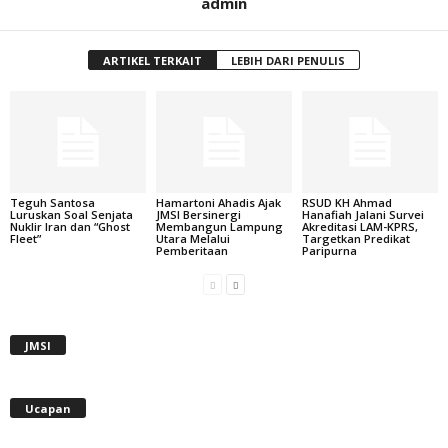
admin
ARTIKEL TERKAIT
LEBIH DARI PENULIS
Teguh Santosa
Hamartoni Ahadis Ajak
RSUD KH Ahmad
Luruskan Soal Senjata
JMSI Bersinergi
Hanafiah Jalani Survei
Nuklir Iran dan “Ghost
Membangun Lampung
Akreditasi LAM-KPRS,
Fleet”
Utara Melalui
Targetkan Predikat
Pemberitaan
Paripurna
JMSI
Ucapan