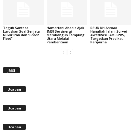
Teguh Santosa
Hamartoni Ahadis Ajak
RSUD KH Ahmad
Luruskan Soal Senjata
JMSI Bersinergi
Hanafiah Jalani Survei
Nuklir Iran dan “Ghost
Membangun Lampung
Akreditasi LAM-KPRS,
Fleet”
Utara Melalui
Targetkan Predikat
Pemberitaan
Paripurna
JMSI
Ucapan
Ucapan
Ucapan