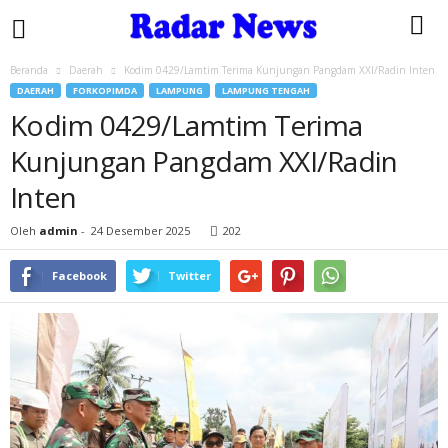
Beranda
Daerah
Kodim 0429/Lamtim Terima Kunjungan Pangdam XXI/Radin Inten
DAERAH
FORKOPIMDA
LAMPUNG
LAMPUNG TENGAH
Kodim 0429/Lamtim Terima
Kunjungan Pangdam XXI/Radin
Inten
Oleh
admin
-
24 Desember 2025
202
Facebook
Twitter