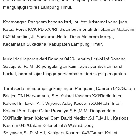
mengunjugi Polres Lampung Timur.
Kedatangan Pangdam beserta istri, Ibu Asti Kristomei yang juga
Ketua Persit KCK PD XXI/RI, disambut meriah di halaman Makodim
0429/Lamtim, Jl. Soekarno-Hatta, Desa Mataram Marga,
Kecamatan Sukadana, Kabupaten Lampung Timur.
Mulai dari laporan dari Dandim 0429/Lamtim Letkol Inf Danang
Setiaji, S.I.P., M.I.P, pengalungan kain Tapis, pemberian hand
bucket, hormat jajar hingga persembahan tari sigeh pengunten.
Turut serta mendampingi kunjungan Pangdam, Danrem 043/Gatam
Brigjen TNI Haryantana, S.H, Asintel Kasdam XXI/Radin Inten
Kolonel Inf Erwin A.T. Wiyono, Aslog Kasdam XXI/Radin Inten
Kolonel Arm Fajar Catur Prasetyo,S.E.,M.M, Danpomdam
XXI/Radin Inten Kolonel Cpm David Medion,S.I.P.,M.H.I, Kasiops
Kasrem 043/Gatam Kolonel Inf A.Wakhid Dedy
Setyawan,S.I.P.,M.H.I, Kasipers Kasrem 043/Gatam Kol Inf