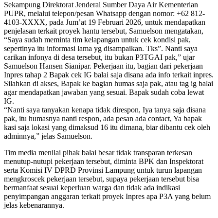
Sekampung Direktorat Jenderal Sumber Daya Air Kementerian
PUPR, melalui telepon/pesan Whatsapp dengan nomor: +62 812-
4103-XXXX, pada Jum’at 19 Februari 2026, untuk mendapatkan
penjelasan terkait proyek hantu tersebut, Samuelson mengatakan,
“Saya sudah meminta tim kelapangan untuk cek kondisi pak,
sepertinya itu informasi lama yg disampaikan. Tks”. Nanti saya
carikan infonya di desa tersebut, itu bukan P3TGAI pak,” ujar
Samuelson Hansen Sianipar. Pekerjaan itu, bagian dari pekerjaan
Inpres tahap 2 Bapak cek IG balai saja disana ada info terkait inpres.
Silahkan di akses, Bapak ke bagian humas saja pak, atau tag ig balai
agar mendapatkan jawaban yang sesuai. Bapak sudah coba lewat
IG.
“Nanti saya tanyakan kenapa tidak direspon, Iya tanya saja disana
pak, itu humasnya nanti respon, ada pesan ada contact, Ya bapak
kasi saja lokasi yang dimaksud 16 itu dimana, biar dibantu cek oleh
adminnya,” jelas Samuelson.
Tim media menilai pihak balai besar tidak transparan terkesan
menutup-nutupi pekerjaan tersebut, diminta BPK dan Inspektorat
serta Komisi IV DPRD Provinsi Lampung untuk turun lapangan
mengkroscek pekerjaan tersebut, supaya pekerjaan tersebut bisa
bermanfaat sesuai keperluan warga dan tidak ada indikasi
penyimpangan anggaran terkait proyek Inpres apa P3A yang belum
jelas kebenarannya.