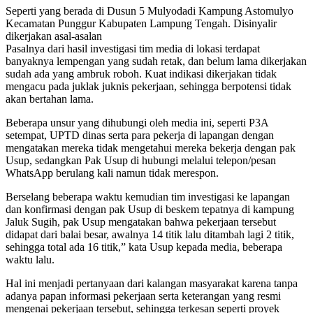
Seperti yang berada di Dusun 5 Mulyodadi Kampung Astomulyo
Kecamatan Punggur Kabupaten Lampung Tengah. Disinyalir
dikerjakan asal-asalan
Pasalnya dari hasil investigasi tim media di lokasi terdapat
banyaknya lempengan yang sudah retak, dan belum lama dikerjakan
sudah ada yang ambruk roboh. Kuat indikasi dikerjakan tidak
mengacu pada juklak juknis pekerjaan, sehingga berpotensi tidak
akan bertahan lama.
Beberapa unsur yang dihubungi oleh media ini, seperti P3A
setempat, UPTD dinas serta para pekerja di lapangan dengan
mengatakan mereka tidak mengetahui mereka bekerja dengan pak
Usup, sedangkan Pak Usup di hubungi melalui telepon/pesan
WhatsApp berulang kali namun tidak merespon.
Berselang beberapa waktu kemudian tim investigasi ke lapangan
dan konfirmasi dengan pak Usup di beskem tepatnya di kampung
Jaluk Sugih, pak Usup mengatakan bahwa pekerjaan tersebut
didapat dari balai besar, awalnya 14 titik lalu ditambah lagi 2 titik,
sehingga total ada 16 titik,” kata Usup kepada media, beberapa
waktu lalu.
Hal ini menjadi pertanyaan dari kalangan masyarakat karena tanpa
adanya papan informasi pekerjaan serta keterangan yang resmi
mengenai pekerjaan tersebut, sehingga terkesan seperti proyek