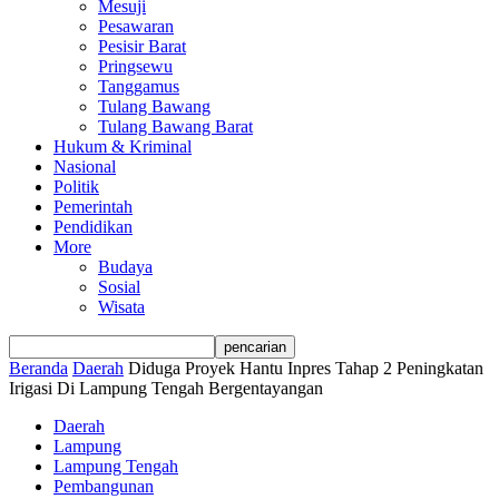
Mesuji
Pesawaran
Pesisir Barat
Pringsewu
Tanggamus
Tulang Bawang
Tulang Bawang Barat
Hukum & Kriminal
Nasional
Politik
Pemerintah
Pendidikan
More
Budaya
Sosial
Wisata
Beranda
Daerah
Diduga Proyek Hantu Inpres Tahap 2 Peningkatan
Irigasi Di Lampung Tengah Bergentayangan
Daerah
Lampung
Lampung Tengah
Pembangunan