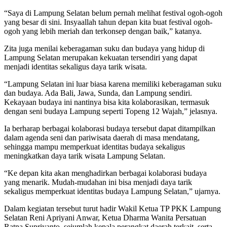
“Saya di Lampung Selatan belum pernah melihat festival ogoh-ogoh
yang besar di sini. Insyaallah tahun depan kita buat festival ogoh-
ogoh yang lebih meriah dan terkonsep dengan baik,” katanya.
Zita juga menilai keberagaman suku dan budaya yang hidup di
Lampung Selatan merupakan kekuatan tersendiri yang dapat
menjadi identitas sekaligus daya tarik wisata.
“Lampung Selatan ini luar biasa karena memiliki keberagaman suku
dan budaya. Ada Bali, Jawa, Sunda, dan Lampung sendiri.
Kekayaan budaya ini nantinya bisa kita kolaborasikan, termasuk
dengan seni budaya Lampung seperti Topeng 12 Wajah,” jelasnya.
Ia berharap berbagai kolaborasi budaya tersebut dapat ditampilkan
dalam agenda seni dan pariwisata daerah di masa mendatang,
sehingga mampu memperkuat identitas budaya sekaligus
meningkatkan daya tarik wisata Lampung Selatan.
“Ke depan kita akan menghadirkan berbagai kolaborasi budaya
yang menarik. Mudah-mudahan ini bisa menjadi daya tarik
sekaligus memperkuat identitas budaya Lampung Selatan,” ujarnya.
Dalam kegiatan tersebut turut hadir Wakil Ketua TP PKK Lampung
Selatan Reni Apriyani Anwar, Ketua Dharma Wanita Persatuan
Ratna Supriyanto, sejumlah kepala perangkat daerah terkait, serta