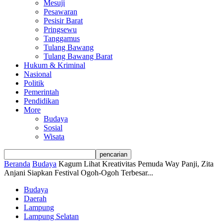
Mesuji
Pesawaran
Pesisir Barat
Pringsewu
Tanggamus
Tulang Bawang
Tulang Bawang Barat
Hukum & Kriminal
Nasional
Politik
Pemerintah
Pendidikan
More
Budaya
Sosial
Wisata
Beranda
Budaya
Kagum Lihat Kreativitas Pemuda Way Panji, Zita
Anjani Siapkan Festival Ogoh-Ogoh Terbesar...
Budaya
Daerah
Lampung
Lampung Selatan