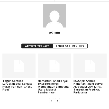
admin
ARTIKEL TERKAIT
LEBIH DARI PENULIS
Teguh Santosa
Hamartoni Ahadis Ajak
RSUD KH Ahmad
Luruskan Soal Senjata
JMSI Bersinergi
Hanafiah Jalani Survei
Nuklir Iran dan “Ghost
Membangun Lampung
Akreditasi LAM-KPRS,
Fleet”
Utara Melalui
Targetkan Predikat
Pemberitaan
Paripurna