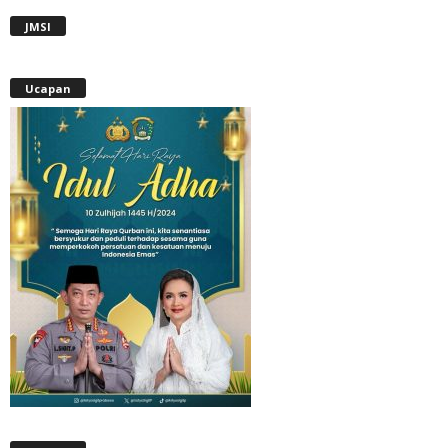
JMSI
Ucapan