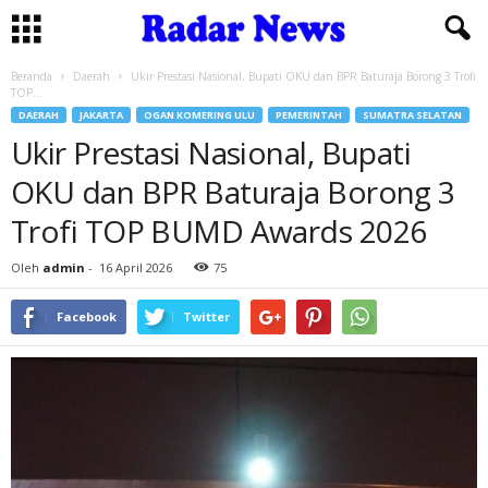
Beranda
Daerah
Ukir Prestasi Nasional, Bupati OKU dan BPR Baturaja Borong 3 Trofi
TOP...
DAERAH
JAKARTA
OGAN KOMERING ULU
PEMERINTAH
SUMATRA SELATAN
Ukir Prestasi Nasional, Bupati
OKU dan BPR Baturaja Borong 3
Trofi TOP BUMD Awards 2026
Oleh
admin
-
16 April 2026
75
Facebook
Twitter