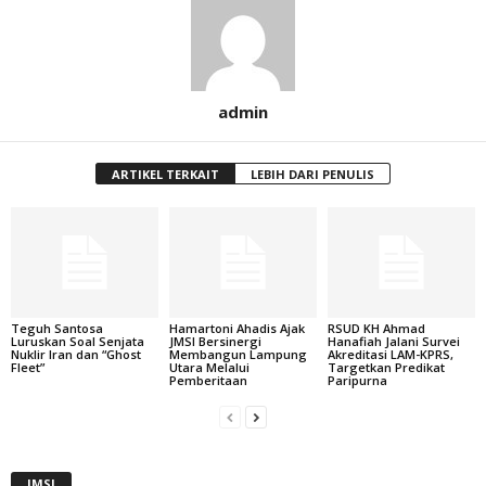
admin
ARTIKEL TERKAIT
LEBIH DARI PENULIS
Teguh Santosa
Hamartoni Ahadis Ajak
RSUD KH Ahmad
Luruskan Soal Senjata
JMSI Bersinergi
Hanafiah Jalani Survei
Nuklir Iran dan “Ghost
Membangun Lampung
Akreditasi LAM-KPRS,
Fleet”
Utara Melalui
Targetkan Predikat
Pemberitaan
Paripurna
JMSI