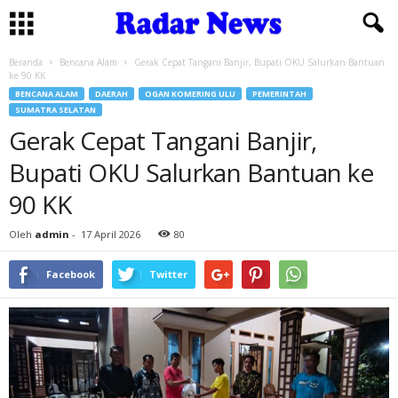
Beranda
Bencana Alam
Gerak Cepat Tangani Banjir, Bupati OKU Salurkan Bantuan
ke 90 KK
BENCANA ALAM
DAERAH
OGAN KOMERING ULU
PEMERINTAH
SUMATRA SELATAN
Gerak Cepat Tangani Banjir,
Bupati OKU Salurkan Bantuan ke
90 KK
Oleh
admin
-
17 April 2026
80
Facebook
Twitter