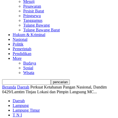
Mesuji
Pesawaran
Pesisir Barat
Pringsewu
Tanggamus
Tulang Bawang
Tulang Bawang Barat
Hukum & Kriminal
Nasional
Politik
Pemerintah
Pendidikan
More
Budaya
Sosial
Wisata
Beranda
Daerah
Perkuat Ketahanan Pangan Nasional, Dandim
0429/Lamtim Tinjau Lokasi dan Pimpin Langsung MC...
Daerah
Lampung
Lampung Timur
T N I