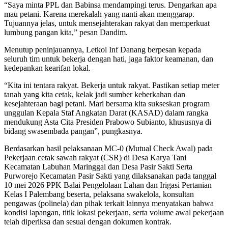
“Saya minta PPL dan Babinsa mendampingi terus. Dengarkan apa
mau petani. Karena merekalah yang nanti akan menggarap.
Tujuannya jelas, untuk mensejahterakan rakyat dan memperkuat
lumbung pangan kita,” pesan Dandim.
Menutup peninjauannya, Letkol Inf Danang berpesan kepada
seluruh tim untuk bekerja dengan hati, jaga faktor keamanan, dan
kedepankan kearifan lokal.
“Kita ini tentara rakyat. Bekerja untuk rakyat. Pastikan setiap meter
tanah yang kita cetak, kelak jadi sumber keberkahan dan
kesejahteraan bagi petani. Mari bersama kita sukseskan program
unggulan Kepala Staf Angkatan Darat (KASAD) dalam rangka
mendukung Asta Cita Presiden Prabowo Subianto, khususnya di
bidang swasembada pangan”, pungkasnya.
Berdasarkan hasil pelaksanaan MC-0 (Mutual Check Awal) pada
Pekerjaan cetak sawah rakyat (CSR) di Desa Karya Tani
Kecamatan Labuhan Maringgai dan Desa Pasir Sakti Serta
Purworejo Kecamatan Pasir Sakti yang dilaksanakan pada tanggal
10 mei 2026 PPK Balai Pengelolaan Lahan dan Irigasi Pertanian
Kelas I Palembang beserta, pelaksana swakelola, konsultan
pengawas (polinela) dan pihak terkait lainnya menyatakan bahwa
kondisi lapangan, titik lokasi pekerjaan, serta volume awal pekerjaan
telah diperiksa dan sesuai dengan dokumen kontrak.