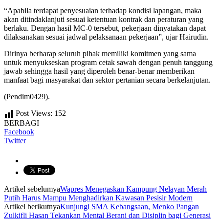
“Apabila terdapat penyesuaian terhadap kondisi lapangan, maka
akan ditindaklanjuti sesuai ketentuan kontrak dan peraturan yang
berlaku. Dengan hasil MC-0 tersebut, pekerjaan dinyatakan dapat
dilaksanakan sesuai jadwal pelaksanaan pekerjaan”, ujar Hairudin.
Dirinya berharap seluruh pihak memiliki komitmen yang sama
untuk menyukseskan program cetak sawah dengan penuh tanggung
jawab sehingga hasil yang diperoleh benar-benar memberikan
manfaat bagi masyarakat dan sektor pertanian secara berkelanjutan.
(Pendim0429).
Post Views:
152
BERBAGI
Facebook
Twitter
Artikel sebelumya
Wapres Menegaskan Kampung Nelayan Merah
Putih Harus Mampu Menghadirkan Kawasan Pesisir Modern
Artikel berikutnya
Kunjungi SMA Kebangsaan, Menko Pangan
Zulkifli Hasan Tekankan Mental Berani dan Disiplin bagi Generasi