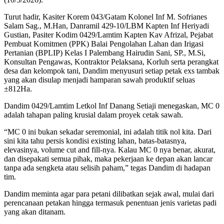
Turut hadir, Kasiter Korem 043/Gatam Kolonel Inf M. Sofrianes
Salam Sag., M.Han, Danramil 429-10/LBM Kapten Inf Heriyadi
Gustian, Pasiter Kodim 0429/Lamtim Kapten Kav Afrizal, Pejabat
Pembuat Komitmen (PPK) Balai Pengolahan Lahan dan Irigasi
Pertanian (BPLIP) Kelas I Palembang Hairudin Sani, SP., M.Si,
Konsultan Pengawas, Kontraktor Pelaksana, Korluh serta perangkat
desa dan kelompok tani, Dandim menyusuri setiap petak exs tambak
yang akan disulap menjadi hamparan sawah produktif seluas
±812Ha.
Dandim 0429/Lamtim Letkol Inf Danang Setiaji menegaskan, MC 0
adalah tahapan paling krusial dalam proyek cetak sawah.
“MC 0 ini bukan sekadar seremonial, ini adalah titik nol kita. Dari
sini kita tahu persis kondisi existing lahan, batas-batasnya,
elevasinya, volume cut and fill-nya. Kalau MC 0 nya benar, akurat,
dan disepakati semua pihak, maka pekerjaan ke depan akan lancar
tanpa ada sengketa atau selisih paham,” tegas Dandim di hadapan
tim.
Dandim meminta agar para petani dilibatkan sejak awal, mulai dari
perencanaan petakan hingga termasuk penentuan jenis varietas padi
yang akan ditanam.