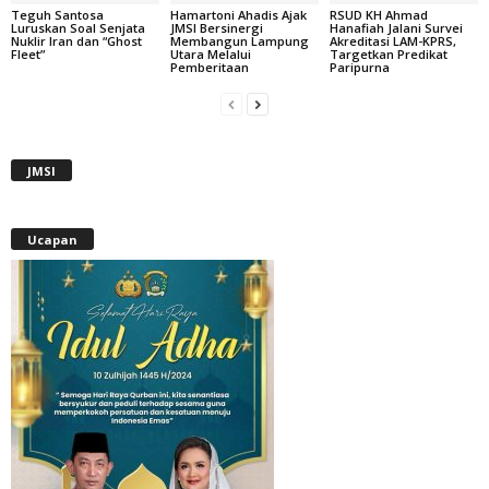
Teguh Santosa
Hamartoni Ahadis Ajak
RSUD KH Ahmad
Luruskan Soal Senjata
JMSI Bersinergi
Hanafiah Jalani Survei
Nuklir Iran dan “Ghost
Membangun Lampung
Akreditasi LAM-KPRS,
Fleet”
Utara Melalui
Targetkan Predikat
Pemberitaan
Paripurna
JMSI
Ucapan