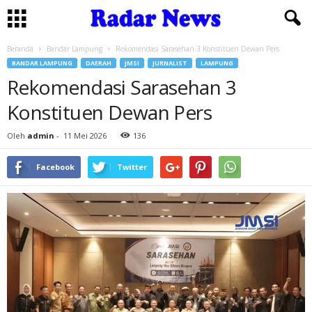
Beranda
Bandar Lampung
Rekomendasi Sarasehan 3 Konstituen Dewan Pers
BANDAR LAMPUNG
DAERAH
JMSI
JURNALIST
LAMPUNG
Rekomendasi Sarasehan 3
Konstituen Dewan Pers
Oleh
admin
-
11 Mei 2026
136
Facebook
Twitter