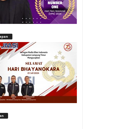
apan
lan