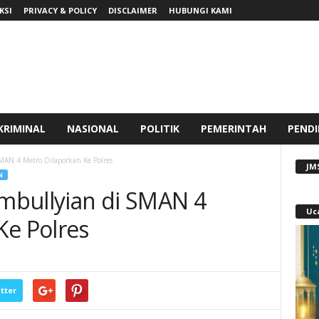
KSI
PRIVACY & POLICY
DISCLAIMER
HUBUNGI KAMI
KRIMINAL
NASIONAL
POLITIK
PEMERINTAH
PENDI
MAN 4 Metro Dilaporkan Ke Polres
JM
N
mbullyian di SMAN 4
Uc
Ke Polres
tter