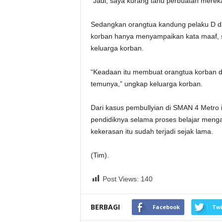
“Jadi, saya kurang tahu perbuatan mereka
Sedangkan orangtua kandung pelaku D da
korban hanya menyampaikan kata maaf, 
keluarga korban.
“Keadaan itu membuat orangtua korban di
temunya,” ungkap keluarga korban.
Dari kasus pembullyian di SMAN 4 Metro i
pendidiknya selama proses belajar mengaj
kekerasan itu sudah terjadi sejak lama.
(Tim).
Post Views:
140
BERBAGI
Facebook
Twi