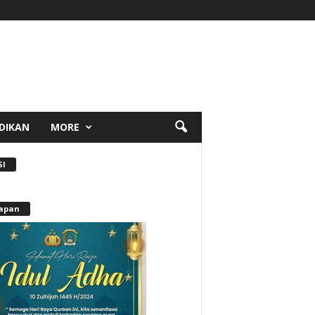
DIKAN
MORE
SI
apan