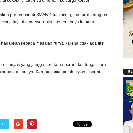
 di sekolah,” tuturnya di rumah keluarga korban.
lam pertemuan di SMAN 4 tadi siang, menurut orangtua
selanjutnya dia menyerahkan sepenuhnya kepada
hadapkan kepada masalah rumit, karena tidak ada titik
tu, banyak yang janggal terutama peran dan fungsi para
ar setiap harinya. Karena kasus pembullyian disertai
Uc
tter