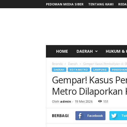
PEDOMAN MEDIA SIBER
TENTANG KAMI
REDA
RadarNews
HOME
DAERAH
HUKUM & 
Beranda
Daerah
Gempar! Kasus Pembullyian di S
DAERAH
KOTA METRO
LAMPUNG
PENDIDIKA
Gempar! Kasus Pe
Metro Dilaporkan 
Oleh
admin
-
19 Mei 2026
151
BERBAGI
Facebook
Twi