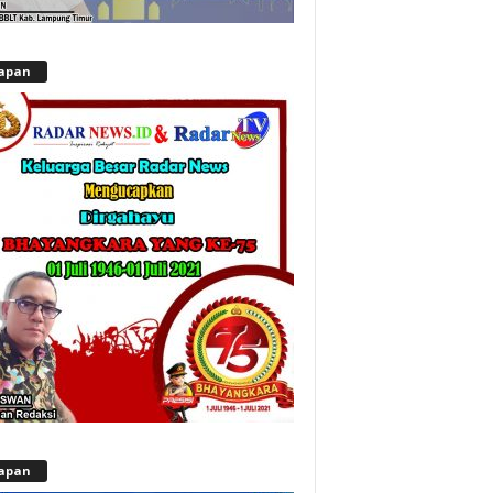
apan
apan