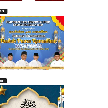
LAN
lan