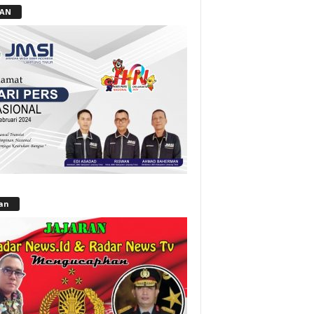
LAN
lan