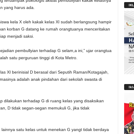
 terdampak psikologis akibat pembullyian kakak kelasnya
IK
n yang harus ada.
siswa kela X oleh kakak kelas XI sudah berlangsung hampir
eman korban G datang ke rumah orangtuanya menceritakan
iap menjadi saksi.
jadian pembullyian terhadap G selam,a ini,” ujar orangtua
lah satu perguruan tinggi di Kota Metro.
elas XI berinisial D berasal dari Seputih Raman/Kotagajah,
masinya adalah anak pindahan dari sekolah swasta di
Ik
rap dilakukan terhadap G di ruang kelas yang disaksikan
n, D tidak segan-segan memukuli G, jika tidak
lainnya satu kelas untuk menekan G yangt tidak berdaya