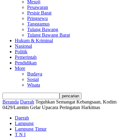
Mesuji
Pesawaran
Pesisir Barat
Pringsewu
Tanggamus
Tulang Bawang
Tulang Bawang Barat
Hukum & Kriminal
Nasional
Politik
Pemerintah
Pendidikan
More
Budaya
Sosial
Wisata
Beranda
Daerah
Teguhkan Semangat Kebangsaan, Kodim
0429/Lamtim Gelar Upacara Peringatan Harkitnas
Daerah
Lampung
Lampung Timur
T N I