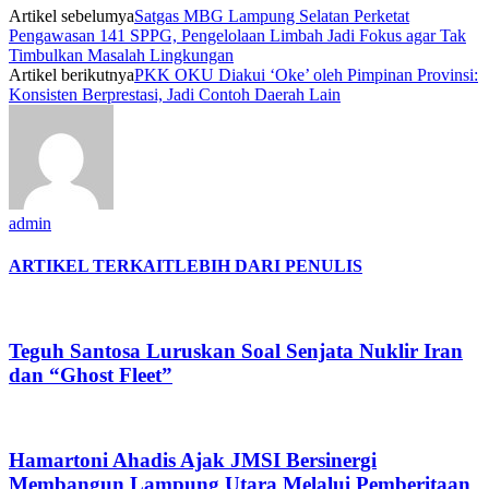
Artikel sebelumya
Satgas MBG Lampung Selatan Perketat
Pengawasan 141 SPPG, Pengelolaan Limbah Jadi Fokus agar Tak
Timbulkan Masalah Lingkungan
Artikel berikutnya
PKK OKU Diakui ‘Oke’ oleh Pimpinan Provinsi:
Konsisten Berprestasi, Jadi Contoh Daerah Lain
admin
ARTIKEL TERKAIT
LEBIH DARI PENULIS
Teguh Santosa Luruskan Soal Senjata Nuklir Iran
dan “Ghost Fleet”
Hamartoni Ahadis Ajak JMSI Bersinergi
Membangun Lampung Utara Melalui Pemberitaan