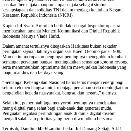
pasukan bersenjata maupun tanpa senjata sebagai simbol
kesiapsiagaan dan soliditas TNI dalam menjaga keutuhan Negara
Kesatuan Republik Indonesia (NKRI).
‎Kapten Inf Syafri Amrullah bertindak sebagai Inspektur upacara
membacakan amanat Menteri Komunikasi dan Digital Republik
Indonesia Meutya Viada Hafid.
Dalam amanat tertulisnya ditegaskan Harkitnas bukan sekadar
peringatan sejarah lahirnya organisasi Boedi Oetomo pada 1908.
Momen ini merupakan pengingat pentingnya meneguhkan kembali
semangat persatuan bangsa, meningkatkan semangat gotong royong,
serta menumbuhkan optimisme dalam mewujudkan Indonesia yang
maju, mandiri, dan berdaya saing.
“Semangat Kebangkitan Nasional harus terus menjadi energi bagi
seluruh elemen bangsa untuk menjaga persatuan serta meningkatkan
pengabdian kepada masyarakat, bangsa, dan negara,” ujarnya.
Selain itu, pemerintah juga menyoroti pentingnya menciptakan
ruang digital yang sehat bagi anak-anak dan generasi muda.
Penguatan regulasi perlindungan anak di dunia digital disebut
menjadi salah satu prioritas yang perlu diwujudkan bersama.
Terpisah, Dandim 0429/Lamtim Letkol Inf Danang Setiaji, S.I.P.,