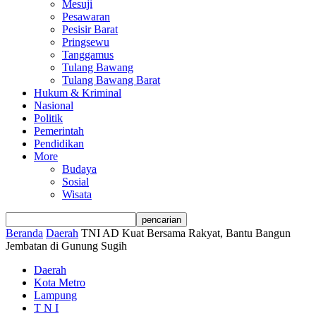
Mesuji
Pesawaran
Pesisir Barat
Pringsewu
Tanggamus
Tulang Bawang
Tulang Bawang Barat
Hukum & Kriminal
Nasional
Politik
Pemerintah
Pendidikan
More
Budaya
Sosial
Wisata
Beranda
Daerah
TNI AD Kuat Bersama Rakyat, Bantu Bangun
Jembatan di Gunung Sugih
Daerah
Kota Metro
Lampung
T N I