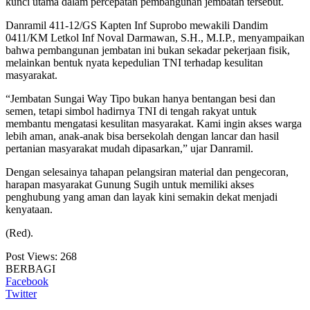
kunci utama dalam percepatan pembangunan jembatan tersebut.
Danramil 411-12/GS Kapten Inf Suprobo mewakili Dandim
0411/KM Letkol Inf Noval Darmawan, S.H., M.I.P., menyampaikan
bahwa pembangunan jembatan ini bukan sekadar pekerjaan fisik,
melainkan bentuk nyata kepedulian TNI terhadap kesulitan
masyarakat.
“Jembatan Sungai Way Tipo bukan hanya bentangan besi dan
semen, tetapi simbol hadirnya TNI di tengah rakyat untuk
membantu mengatasi kesulitan masyarakat. Kami ingin akses warga
lebih aman, anak-anak bisa bersekolah dengan lancar dan hasil
pertanian masyarakat mudah dipasarkan,” ujar Danramil.
Dengan selesainya tahapan pelangsiran material dan pengecoran,
harapan masyarakat Gunung Sugih untuk memiliki akses
penghubung yang aman dan layak kini semakin dekat menjadi
kenyataan.
(Red).
Post Views:
268
BERBAGI
Facebook
Twitter