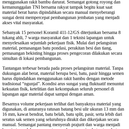
menggunakan rakit bambu darurat. Semangat gotong royong dan
kemanunggalan TNI bersama rakyat tampak begitu kuat saat
material berat harus dipindahkan secara manual menyeberangi
sungai demi mempercepat pembangunan jembatan yang menjadi
akses vital masyarakat.
Sebanyak 15 personel Koramil 411-12/GS diterjunkan bersama 8
tukang ahli, 7 warga masyarakat dan 1 teknisi lapangan untuk
menyelesaikan sejumlah pekerjaan fisik. Mulai dari pelangsiran
material, pemasangan batu pondasi, perakitan besi dan tiang,
pemasangan bekisting hingga proses pengecoran dilakukan secara
simultan di lokasi pembangunan.
Tantangan terbesar berada pada proses pelangsiran material. Tanpa
dukungan alat berat, material berupa besi, batu, pasir hingga semen
harus dipindahkan menggunakan rakit bambu dengan metode
tradisional “ngunjal”. Kondisi arus sungai yang fluktuatif menuntut
kekuatan fisik, ketelitian dan kekompakan seluruh personel di
lapangan agar material dapat sampai dengan aman.
Besarnya volume pekerjaan terlihat dari banyaknya material yang
digunakan, di antaranya ratusan batang besi ulir ukuran 13 mm dan
16 mm, kawat bendrat, batu belah, batu split, pasir, serta lebih dari
seratus sak semen yang seluruhnya dirakit dan dikerjakan secara
manual. Semangat pantang menyerah prajurit dan warga menjadi