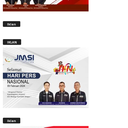
Iklan
IKLAN
Iklan