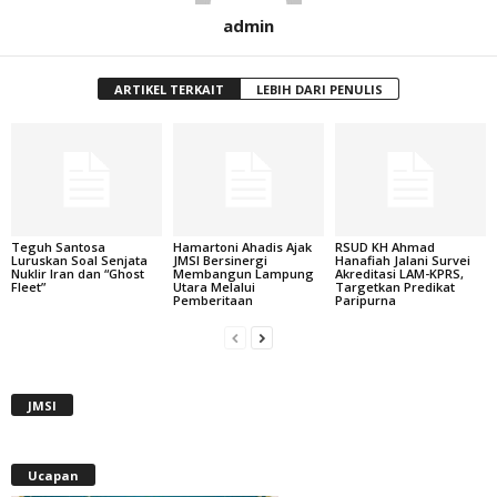
admin
ARTIKEL TERKAIT
LEBIH DARI PENULIS
Teguh Santosa
Hamartoni Ahadis Ajak
RSUD KH Ahmad
Luruskan Soal Senjata
JMSI Bersinergi
Hanafiah Jalani Survei
Nuklir Iran dan “Ghost
Membangun Lampung
Akreditasi LAM-KPRS,
Fleet”
Utara Melalui
Targetkan Predikat
Pemberitaan
Paripurna
JMSI
Ucapan