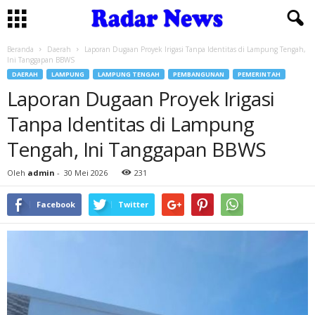
Beranda
Daerah
Laporan Dugaan Proyek Irigasi Tanpa Identitas di Lampung Tengah,
Ini Tanggapan BBWS
DAERAH
LAMPUNG
LAMPUNG TENGAH
PEMBANGUNAN
PEMERINTAH
Laporan Dugaan Proyek Irigasi
Tanpa Identitas di Lampung
Tengah, Ini Tanggapan BBWS
Oleh
admin
-
30 Mei 2026
231
Facebook
Twitter