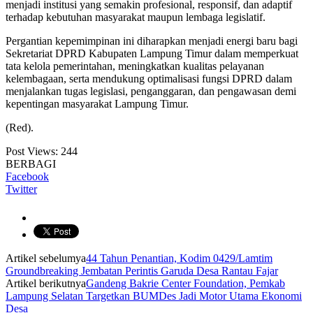
menjadi institusi yang semakin profesional, responsif, dan adaptif
terhadap kebutuhan masyarakat maupun lembaga legislatif.
Pergantian kepemimpinan ini diharapkan menjadi energi baru bagi
Sekretariat DPRD Kabupaten Lampung Timur dalam memperkuat
tata kelola pemerintahan, meningkatkan kualitas pelayanan
kelembagaan, serta mendukung optimalisasi fungsi DPRD dalam
menjalankan tugas legislasi, penganggaran, dan pengawasan demi
kepentingan masyarakat Lampung Timur.
(Red).
Post Views:
244
BERBAGI
Facebook
Twitter
Artikel sebelumya
44 Tahun Penantian, Kodim 0429/Lamtim
Groundbreaking Jembatan Perintis Garuda Desa Rantau Fajar
Artikel berikutnya
Gandeng Bakrie Center Foundation, Pemkab
Lampung Selatan Targetkan BUMDes Jadi Motor Utama Ekonomi
Desa