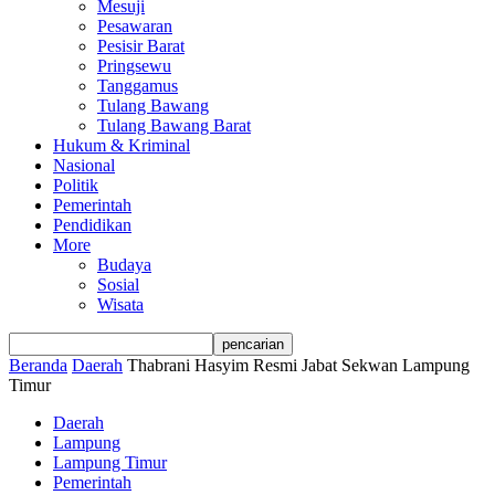
Mesuji
Pesawaran
Pesisir Barat
Pringsewu
Tanggamus
Tulang Bawang
Tulang Bawang Barat
Hukum & Kriminal
Nasional
Politik
Pemerintah
Pendidikan
More
Budaya
Sosial
Wisata
Beranda
Daerah
Thabrani Hasyim Resmi Jabat Sekwan Lampung
Timur
Daerah
Lampung
Lampung Timur
Pemerintah