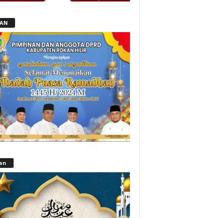
LAN
lan