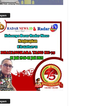
apan
apan