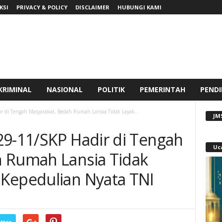
KSI
PRIVACY & POLICY
DISCLAIMER
HUBUNGI KAMI
KRIMINAL
NASIONAL
POLITIK
PEMERINTAH
PENDI
r di Tengah Masyarakat, Bedah Rumah Lansia Tidak Layak...
JM
29-11/SKP Hadir di Tengah
Uc
h Rumah Lansia Tidak
Kepedulian Nyata TNI
tter