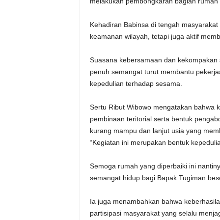
melakukan pembongkaran bagian rumah se
Kehadiran Babinsa di tengah masyarakat 
keamanan wilayah, tetapi juga aktif memb
Suasana kebersamaan dan kekompakan san
penuh semangat turut membantu pekerjaan
kepedulian terhadap sesama.
Sertu Ribut Wibowo mengatakan bahwa ke
pembinaan teritorial serta bentuk penga
kurang mampu dan lanjut usia yang mem
“Kegiatan ini merupakan bentuk kepeduli
Semoga rumah yang diperbaiki ini nant
semangat hidup bagi Bapak Tugiman beser
Ia juga menambahkan bahwa keberhasilan k
partisipasi masyarakat yang selalu menj