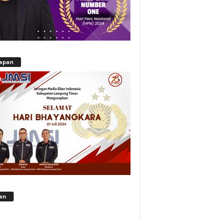
apan
lan