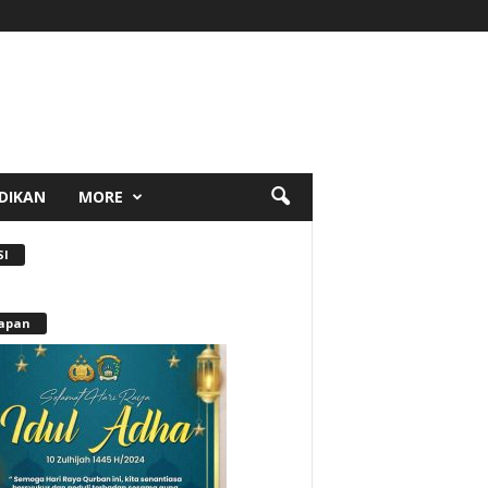
DIKAN
MORE
SI
apan