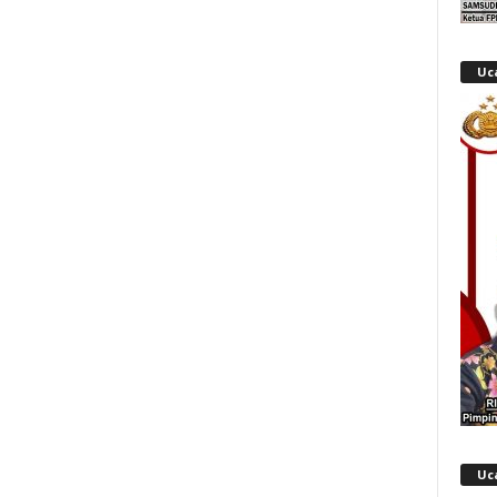
Uc
Uc