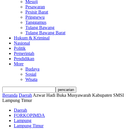
Mesuji
Pesawaran
Pesisir Barat
Pringsewu
Tanggamus
Tulang Bawang
Tulang Bawang Barat
Hukum & Kriminal
Nasional
Politik
Pemerintah
Pendidikan
More
Budaya
Sosial
Wisata
Beranda
Daerah
Azwar Hadi Buka Musyawarah Kabupaten SMSI
Lampung Timur
Daerah
FORKOPIMDA
Lampung
Lampung Timur