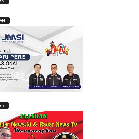
lan
LAN
lan