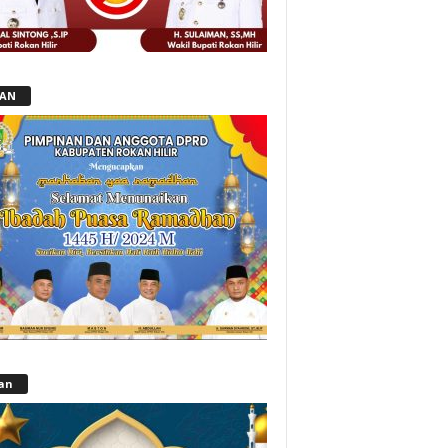
LAN
lan