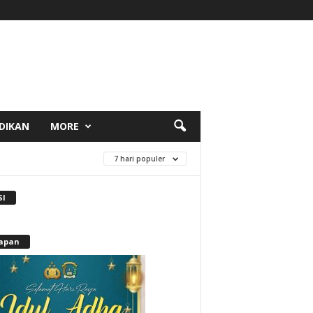
DIKAN
MORE
7 hari populer
SI
apan