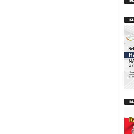
Ik
IK
Ik