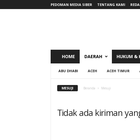
PEDOMAN MEDIA SIBER
TENTANG KAMI
REDA
RadarNews
HOME
DAERAH
HUKUM & 
ABU DHABI
ACEH
ACEH TIMUR
MESUJI
Beranda
Mesuji
Tidak ada kiriman yan