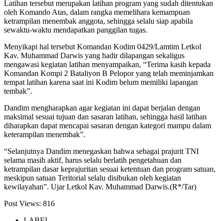
Latihan tersebut merupakan latihan program yang sudah ditentukan
oleh Komando Atas, dalam rangka memelihara kemampuan
ketrampilan menembak anggota, sehingga selalu siap apabila
sewaktu-waktu mendapatkan panggilan tugas.
Menyikapi hal tersebut Komandan Kodim 0429/Lamtim Letkol
Kav. Muhammad Darwis yang hadir dilapangan sekaligus
mengawasi kegiatan latihan menyampaikan, “Terima kasih kepada
Komandan Kompi 2 Bataliyon B Pelopor yang telah meminjamkan
tempat latihan karena saat ini Kodim belum memiliki lapangan
tembak”.
Dandim mengharapkan agar kegiatan ini dapat berjalan dengan
maksimal sesuai tujuan dan sasaran latihan, sehingga hasil latihan
diharapkan dapat mencapai sasaran dengan kategori mampu dalam
keterampilan menembak”.
“Selanjutnya Dandim menegaskan bahwa sebagai prajurit TNI
selama masih aktif, harus selalu berlatih pengetahuan dan
ketrampilan dasar keprajuritan sesuai ketentuan dan program satuan,
meskipun satuan Teritorial selalu disibukan oleh kegiatan
kewilayahan”. Ujar Letkol Kav. Muhammad Darwis.(R*/Tar)
Post Views:
816
LABEL