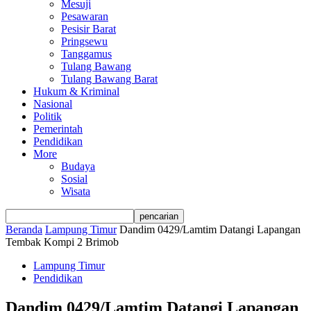
Mesuji
Pesawaran
Pesisir Barat
Pringsewu
Tanggamus
Tulang Bawang
Tulang Bawang Barat
Hukum & Kriminal
Nasional
Politik
Pemerintah
Pendidikan
More
Budaya
Sosial
Wisata
Beranda
Lampung Timur
Dandim 0429/Lamtim Datangi Lapangan
Tembak Kompi 2 Brimob
Lampung Timur
Pendidikan
Dandim 0429/Lamtim Datangi Lapangan