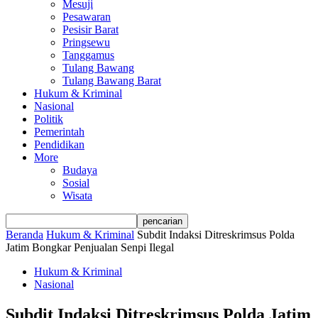
Mesuji
Pesawaran
Pesisir Barat
Pringsewu
Tanggamus
Tulang Bawang
Tulang Bawang Barat
Hukum & Kriminal
Nasional
Politik
Pemerintah
Pendidikan
More
Budaya
Sosial
Wisata
Beranda
Hukum & Kriminal
Subdit Indaksi Ditreskrimsus Polda
Jatim Bongkar Penjualan Senpi Ilegal
Hukum & Kriminal
Nasional
Subdit Indaksi Ditreskrimsus Polda Jatim