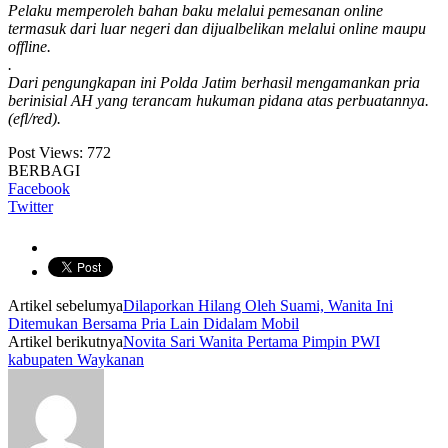
Pelaku memperoleh bahan baku melalui pemesanan online
termasuk dari luar negeri dan dijualbelikan melalui online maupu
offline.
.
Dari pengungkapan ini Polda Jatim berhasil mengamankan pria
berinisial AH yang terancam hukuman pidana atas perbuatannya.
(efl/red).
Post Views:
772
BERBAGI
Facebook
Twitter
Artikel sebelumya
Dilaporkan Hilang Oleh Suami, Wanita Ini
Ditemukan Bersama Pria Lain Didalam Mobil
Artikel berikutnya
Novita Sari Wanita Pertama Pimpin PWI
kabupaten Waykanan