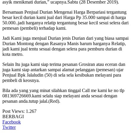
asyik menikmati durian,” ucapnya.Sabtu (28 Desember 2019).
Bersamaan Penjual Durian Mengenai Harga Berpariasi tergantung
besar kecil durian kami jual dari Harga Pp 35.000 sampai di harga
50.000..jadi harganya relatip tergantung besar kecil sesui selera dari
pemesan (pembeli) terhadap kami.
Jadi Kami juga menjual Durian jenis Durian dari yang biasa sampai
Durian Montong dengan Rasanya Manis harum harganya Relatip,
jadi kami jual tentu sesuai dengan selera para pemburu durian di
kota metro.
Selain Itu juga kami siap terima pesanan Grosiran atau eceran dan
juga kami siap antarkan sampai alamat pelanggan (pemesan) ujar
Penjual Bpk Jalaludin (50) di sela sela kesibukan melayani para
pembeli di keosnya.
Bila ada yang yang minat silahkan tinggal Call me kami ke no tlp
081369726669.kami selalu siap melayani anda sesuai dengan
pesanan anda.tutup jalal.(Red).
Post Views:
1.267
BERBAGI
Facebook
Twitter