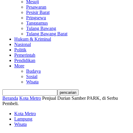
Mesuji
Pesawaran
Pesisir Barat
Pringsewu
Tanggamus
Tulang Bawang
Tulang Bawang Barat
Hukum & Kriminal
Nasional
Politik
Pemerintah
Pendidikan
More
Budaya
Sosial
Wisata
Beranda
Kota Metro
Penjual Durian Samber PARK, di Serbu
Pembeli.
Kota Metro
Lampung
Wisata