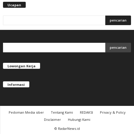
Ucapan
Lowongan Kerja
Informasi
Pedoman Media siber
Tentang Kami
REDAKSI
Privacy & Policy
Disclaimer
Hubungi Kami
© RadarNews.id