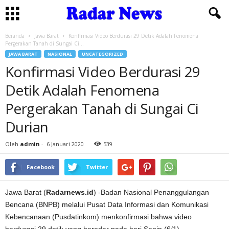
Beranda
Jawa Barat
Konfirmasi Video Berdurasi 29 Detik Adalah Fenomena
Pergerakan Tanah di Sungai Ci...
JAWA BARAT
NASIONAL
UNCATEGORIZED
Konfirmasi Video Berdurasi 29
Detik Adalah Fenomena
Pergerakan Tanah di Sungai Ci
Durian
Oleh
admin
-
6 Januari 2020
539
Facebook
Twitter
Jawa Barat (
Radarnews.id
) -Badan Nasional Penanggulangan
Bencana (BNPB) melalui Pusat Data Informasi dan Komunikasi
Kebencanaan (Pusdatinkom) menkonfirmasi bahwa video