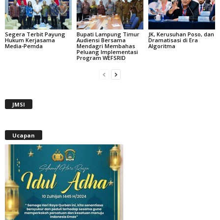
Segera Terbit Payung
Bupati Lampung Timur
JK, Kerusuhan Poso, dan
Hukum Kerjasama
Audiensi Bersama
Dramatisasi di Era
Media-Pemda
Mendagri Membahas
Algoritma
Peluang Implementasi
Program WEFSRID
JMSI
Ucapan