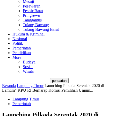
Mesuji
Pesawaran
Pesisir Barat
Pringsewu
Tanggamus
Tulang Bawang
Tulang Bawang Barat
Hukum & Kriminal
Nasional
Politik
Pemerintah
Pendidikan
More
Budaya
Sosial
Wisata
Beranda
Lampung Timur
Launching Pilkada Serentak 2020 di
Lamtim” KPU RI Berharap Komisi Pemilihan Umum...
Lampung Timur
Pemerintah
Launching Pilkada Serentak 2020 di