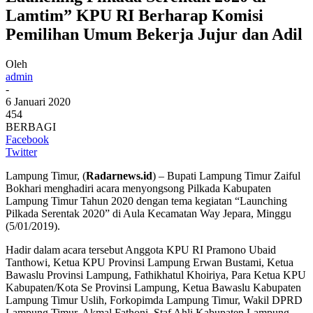
Lamtim” KPU RI Berharap Komisi
Pemilihan Umum Bekerja Jujur dan Adil
Oleh
admin
-
6 Januari 2020
454
BERBAGI
Facebook
Twitter
Lampung Timur, (
Radarnews.id
) – Bupati Lampung Timur Zaiful
Bokhari menghadiri acara menyongsong Pilkada Kabupaten
Lampung Timur Tahun 2020 dengan tema kegiatan “Launching
Pilkada Serentak 2020” di Aula Kecamatan Way Jepara, Minggu
(5/01/2019).
Hadir dalam acara tersebut Anggota KPU RI Pramono Ubaid
Tanthowi, Ketua KPU Provinsi Lampung Erwan Bustami, Ketua
Bawaslu Provinsi Lampung, Fathikhatul Khoiriya, Para Ketua KPU
Kabupaten/Kota Se Provinsi Lampung, ‎Ketua Bawaslu Kabupaten
Lampung Timur Uslih, Forkopimda Lampung Timur, Wakil DPRD
Lampung Timur, Akmal Fathoni, Staf Ahli Kabupaten Lampung