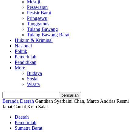
Mesuji
Pesawaran
Pesisir Barat
Pringsewu
Tanggamus
Tulang Bawang
Tulang Bawang Barat
Hukum & Kriminal
Nasional
Politik
Pemerintah
Pendidikan
More
Budaya
Sosial
Wisata
Beranda
Daerah
Gantikan Syarbaini Chan, Marco Andrias Resmi
Jabat Camat Koto Salak
Daerah
Pemerintah
Sumatra Barat