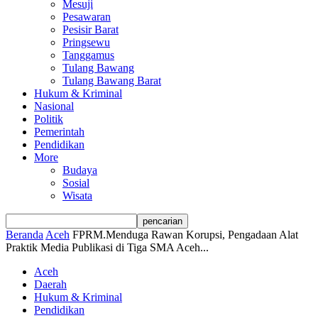
Mesuji
Pesawaran
Pesisir Barat
Pringsewu
Tanggamus
Tulang Bawang
Tulang Bawang Barat
Hukum & Kriminal
Nasional
Politik
Pemerintah
Pendidikan
More
Budaya
Sosial
Wisata
Beranda
Aceh
FPRM.Menduga Rawan Korupsi, Pengadaan Alat
Praktik Media Publikasi di Tiga SMA Aceh...
Aceh
Daerah
Hukum & Kriminal
Pendidikan