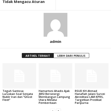
Tidak Mengacu Aturan
admin
ARTIKEL TERKAIT
LEBIH DARI PENULIS
Teguh Santosa
Hamartoni Ahadis Ajak
RSUD KH Ahmad
Luruskan Soal Senjata
JMSI Bersinergi
Hanafiah Jalani Survei
Nuklir Iran dan “Ghost
Membangun Lampung
Akreditasi LAM-KPRS,
Fleet”
Utara Melalui
Targetkan Predikat
Pemberitaan
Paripurna