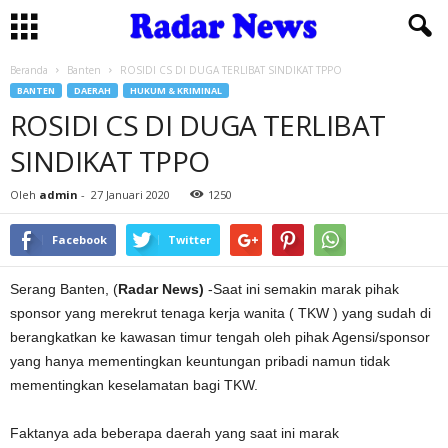
Beranda
Banten
ROSIDI CS DI DUGA TERLIBAT SINDIKAT TPPO
BANTEN
DAERAH
HUKUM & KRIMINAL
ROSIDI CS DI DUGA TERLIBAT
SINDIKAT TPPO
Oleh
admin
-
27 Januari 2020
1250
Facebook
Twitter
Serang Banten, (
Radar News)
-Saat ini semakin marak pihak
sponsor yang merekrut tenaga kerja wanita ( TKW ) yang sudah di
berangkatkan ke kawasan timur tengah oleh pihak Agensi/sponsor
yang hanya mementingkan keuntungan pribadi namun tidak
mementingkan keselamatan bagi TKW.
Faktanya ada beberapa daerah yang saat ini marak