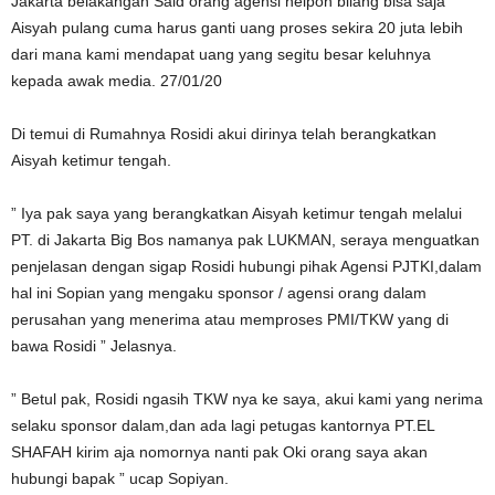
Jakarta belakangan Said orang agensi nelpon bilang bisa saja
Aisyah pulang cuma harus ganti uang proses sekira 20 juta lebih
dari mana kami mendapat uang yang segitu besar keluhnya
kepada awak media. 27/01/20
Di temui di Rumahnya Rosidi akui dirinya telah berangkatkan
Aisyah ketimur tengah.
” Iya pak saya yang berangkatkan Aisyah ketimur tengah melalui
PT. di Jakarta Big Bos namanya pak LUKMAN, seraya menguatkan
penjelasan dengan sigap Rosidi hubungi pihak Agensi PJTKI,dalam
hal ini Sopian yang mengaku sponsor / agensi orang dalam
perusahan yang menerima atau memproses PMI/TKW yang di
bawa Rosidi ” Jelasnya.
” Betul pak, Rosidi ngasih TKW nya ke saya, akui kami yang nerima
selaku sponsor dalam,dan ada lagi petugas kantornya PT.EL
SHAFAH kirim aja nomornya nanti pak Oki orang saya akan
hubungi bapak ” ucap Sopiyan.