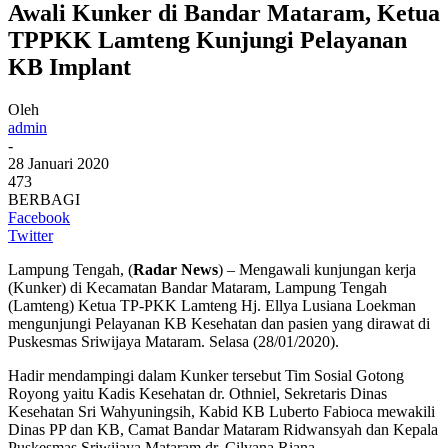
Awali Kunker di Bandar Mataram, Ketua
TPPKK Lamteng Kunjungi Pelayanan
KB Implant
Oleh
admin
-
28 Januari 2020
473
BERBAGI
Facebook
Twitter
Lampung Tengah, (
Radar News
) – Mengawali kunjungan kerja
(Kunker) di Kecamatan Bandar Mataram, Lampung Tengah
(Lamteng) Ketua TP-PKK Lamteng Hj. Ellya Lusiana Loekman
mengunjungi Pelayanan KB Kesehatan dan pasien yang dirawat di
Puskesmas Sriwijaya Mataram. Selasa (28/01/2020).
Hadir mendampingi dalam Kunker tersebut Tim Sosial Gotong
Royong yaitu Kadis Kesehatan dr. Othniel, Sekretaris Dinas
Kesehatan Sri Wahyuningsih, Kabid KB Luberto Fabioca mewakili
Dinas PP dan KB, Camat Bandar Mataram Ridwansyah dan Kepala
Puskesmas Sriwijaya Mataram dr. Cilvana Riana.