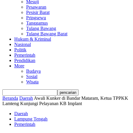
Mesuji
Pesawaran
Pesisir Barat
Pringsewu
Tanggamus
Tulang Bawang
Tulang Bawang Barat
Hukum & Kriminal
Nasional
Politik
Pemerintah
Pendidikan
More
Budaya
Sosial
Wisata
Beranda
Daerah
Awali Kunker di Bandar Mataram, Ketua TPPKK
Lamteng Kunjungi Pelayanan KB Implant
Daerah
Lampung Tengah
Pemerintah