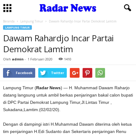
Beranda
Lampung Timur
Dawam Rahardjo Incar Partai Demokrat Lamtim
LAMPUNG TIMUR
Dawam Rahardjo Incar Partai
Demokrat Lamtim
Oleh
admin
-
1 Februari 2020
1410
Facebook
Twitter
Lampung Timur (
Radar News
) — H. Muhammad Dawam Raharjo
datang langsung untuk ambil berkas penjaringan bakal calon bupati
di DPC Partai Demokrat Lampung Timur,Jl.Lintas Timur ,
Sukadana,Lamtim.(02/02/20).
Dengan di dampingi istri H.Muhammad Dawam diterima oleh ketua
tim penjaringan H.Edi Sudanto dan Sekertaris penjaringan Renu