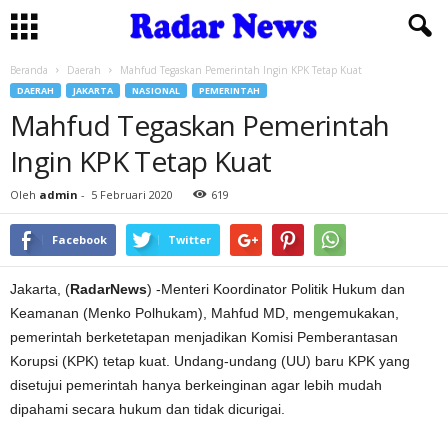
Beranda
Daerah
Mahfud Tegaskan Pemerintah Ingin KPK Tetap Kuat
DAERAH
JAKARTA
NASIONAL
PEMERINTAH
Mahfud Tegaskan Pemerintah
Ingin KPK Tetap Kuat
Oleh
admin
-
5 Februari 2020
619
Facebook
Twitter
Jakarta, (
RadarNews
) -Menteri Koordinator Politik Hukum dan
Keamanan (Menko Polhukam), Mahfud MD, mengemukakan,
pemerintah berketetapan menjadikan Komisi Pemberantasan
Korupsi (KPK) tetap kuat. Undang-undang (UU) baru KPK yang
disetujui pemerintah hanya berkeinginan agar lebih mudah
dipahami secara hukum dan tidak dicurigai.