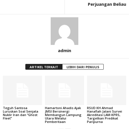
Perjuangan Beliau
admin
ARTIKEL TERKAIT
LEBIH DARI PENULIS
Teguh Santosa
Hamartoni Ahadis Ajak
RSUD KH Ahmad
Luruskan Soal Senjata
JMSI Bersinergi
Hanafiah Jalani Survei
Nuklir Iran dan “Ghost
Membangun Lampung
Akreditasi LAM-KPRS,
Fleet”
Utara Melalui
Targetkan Predikat
Pemberitaan
Paripurna