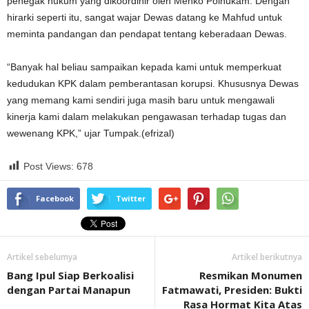
penegak hukum yang dikoordinir oleh Menko Polhukam. Dengan
hirarki seperti itu, sangat wajar Dewas datang ke Mahfud untuk
meminta pandangan dan pendapat tentang keberadaan Dewas.
“Banyak hal beliau sampaikan kepada kami untuk memperkuat
kedudukan KPK dalam pemberantasan korupsi. Khususnya Dewas
yang memang kami sendiri juga masih baru untuk mengawali
kinerja kami dalam melakukan pengawasan terhadap tugas dan
wewenang KPK,” ujar Tumpak.(efrizal)
Post Views:
678
Facebook
Twitter
Artikel sebelumya
Artikel berikutnya
Bang Ipul Siap Berkoalisi
Resmikan Monumen
dengan Partai Manapun
Fatmawati, Presiden: Bukti
Rasa Hormat Kita Atas