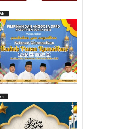
LAN
lan