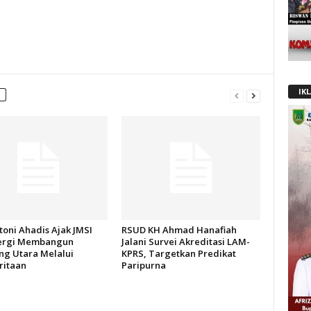
IK
oni Ahadis Ajak JMSI
RSUD KH Ahmad Hanafiah
ergi Membangun
Jalani Survei Akreditasi LAM-
g Utara Melalui
KPRS, Targetkan Predikat
itaan
Paripurna