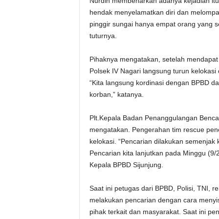
Nurdin membenarkan adanya kejadian itu.
hendak menyelamatkan diri dan melompat
pinggir sungai hanya empat orang yang se
tuturnya.
Pihaknya mengatakan, setelah mendapat i
Polsek IV Nagari langsung turun kelokasi
“Kita langsung kordinasi dengan BPBD da
korban,” katanya.
Plt.Kepala Badan Penanggulangan Benca
mengatakan. Pengerahan tim rescue penca
kelokasi. “Pencarian dilakukan semenjak k
Pencarian kita lanjutkan pada Minggu (9
Kepala BPBD Sijunjung.
Saat ini petugas dari BPBD, Polisi, TNI,
melakukan pencarian dengan cara menyisir
pihak terkait dan masyarakat. Saat ini pe