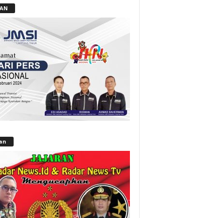
LAN
lan