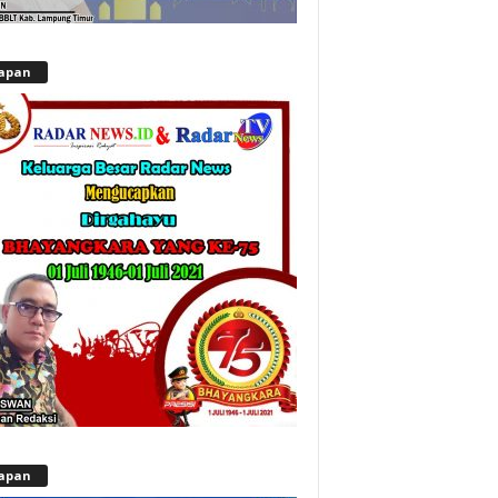
apan
apan