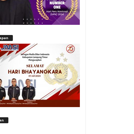
apan
lan