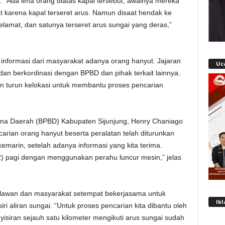
 “Ada lima orang diatas kapal tersebut, awalnya mereka
 karena kapal terseret arus. Namun disaat hendak ke
lamat, dan satunya terseret arus sungai yang deras,”
nformasi dari masyarakat adanya orang hanyut. Jajaran
Uc
 dan berkordinasi dengan BPBD dan pihak terkait lainnya.
n turun kelokasi untuk membantu proses pencarian
na Daerah (BPBD) Kabupaten Sijunjung, Henry Chaniago
rian orang hanyut beserta peralatan telah diturunkan
emarin, setelah adanya informasi yang kita terima.
/2) pagi dengan menggunakan perahu luncur mesin,” jelas
 relawan dan masyarakat setempat bekerjasama untuk
Ik
i aliran sungai. “Untuk proses pencarian kita dibantu oleh
nyisiran sejauh satu kilometer mengikuti arus sungai sudah