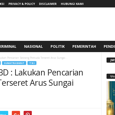
KSI
PRIVACY & POLICY
DISCLAIMER
HUBUNGI KAMI
KRIMINAL
NASIONAL
POLITIK
PEMERINTAH
PENDI
kan Pencarian Seorang Pemuda Terseret Arus Sungai...
JM
SUMATRA BARAT
T N I
D : Lakukan Pencarian
Uc
erseret Arus Sungai
tter