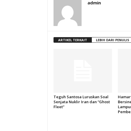
admin
ARTIKEL TERKAIT
LEBIH DARI PENULIS
Teguh Santosa Luruskan Soal
Hamart
Senjata Nuklir Iran dan “Ghost
Bersin
Fleet”
Lampun
Pember