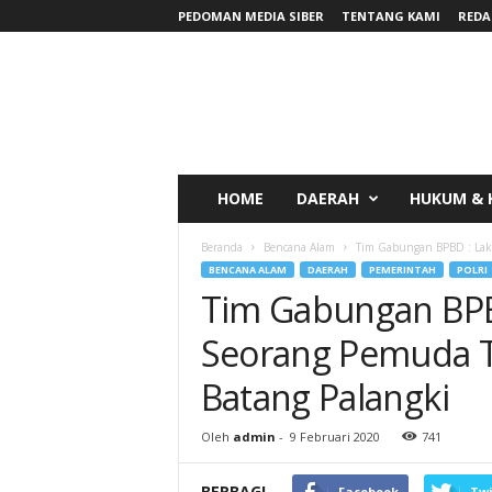
PEDOMAN MEDIA SIBER
TENTANG KAMI
REDA
RadarNews
HOME
DAERAH
HUKUM & 
Beranda
Bencana Alam
Tim Gabungan BPBD : Laku
BENCANA ALAM
DAERAH
PEMERINTAH
POLRI
Tim Gabungan BPB
Seorang Pemuda T
Batang Palangki
Oleh
admin
-
9 Februari 2020
741
BERBAGI
Facebook
Twi