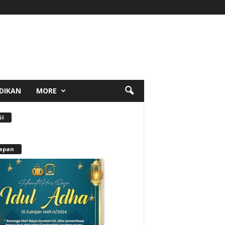
DIKAN
MORE
SI
apan