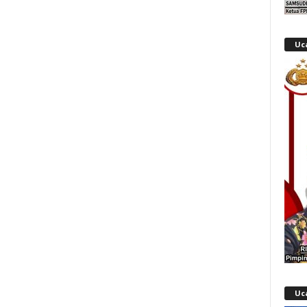
Uc
Uc