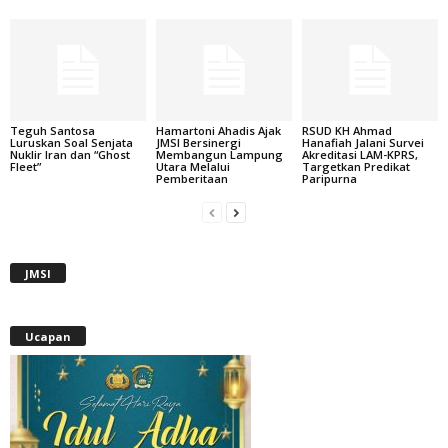
Teguh Santosa
Hamartoni Ahadis Ajak
RSUD KH Ahmad
Luruskan Soal Senjata
JMSI Bersinergi
Hanafiah Jalani Survei
Nuklir Iran dan “Ghost
Membangun Lampung
Akreditasi LAM-KPRS,
Fleet”
Utara Melalui
Targetkan Predikat
Pemberitaan
Paripurna
JMSI
Ucapan