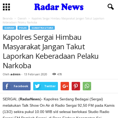
Beranda
Daerah
Kapolres Sergai Himbau Masyarakat Jangan Takut Laporkan
Keberadaan Pelaku Narkoba
DAERAH
POLRI
SUMATRA UTARA
Kapolres Sergai Himbau
Masyarakat Jangan Takut
Laporkan Keberadaan Pelaku
Narkoba
Oleh
admin
-
13 Februari 2020
478
Facebook
Twitter
SERGAI, (
RadarNews
)- Kapolres Serdang Bedagai (Sergai)
melakukan Talk Show On Air di Radio Sergai 92,50 FM pada Kamis
(13/2) sekira pukul 10.00 WIB s/d selesai berlokasi Studio Radio