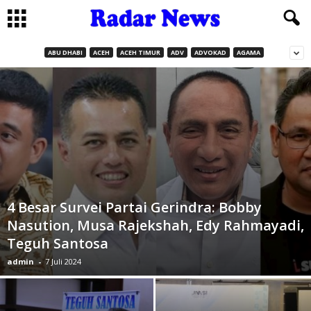
ABU DHABI
ACEH
ACEH TIMUR
ADV
ADVOKAD
AGAMA
4 Besar Survei Partai Gerindra: Bobby
Nasution, Musa Rajekshah, Edy Rahmayadi,
Teguh Santosa
admin
-
7 Juli 2024