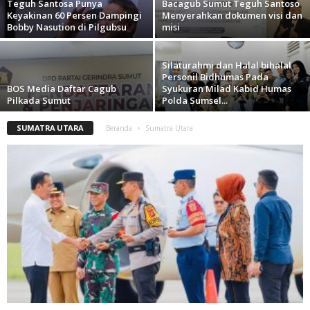
Teguh Santosa Punya
Bacagub Sumut Teguh Santoso
Keyakinan 60 Persen Dampingi
Menyerahkan dokumen visi dan
Bobby Nasution di Pilgubsu
misi
Silaturahmi dan Halal bihalal
Personil Bidhumas Pada
BOS Media Daftar Cagub
Syukuran Milad Kabid Humas
Pilkada Sumut
Polda Sumsel...
SUMATRA UTARA
Beranda
Sumatra Utara