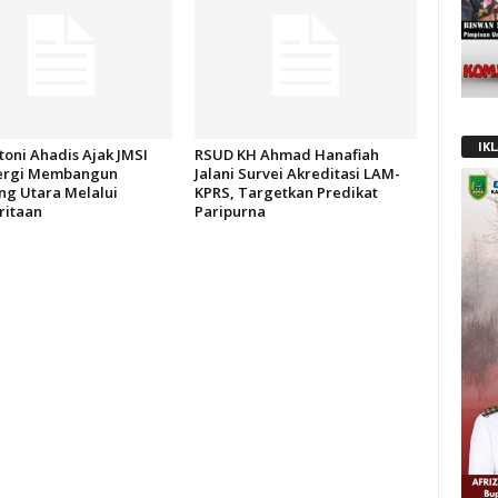
IK
oni Ahadis Ajak JMSI
RSUD KH Ahmad Hanafiah
ergi Membangun
Jalani Survei Akreditasi LAM-
g Utara Melalui
KPRS, Targetkan Predikat
itaan
Paripurna