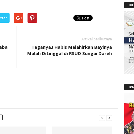
IK
tter
Artikel berikutnya
aba
Teganya.! Habis Melahirkan Bayinya
Malah Ditinggal di RSUD Sungai Dareh
Ik