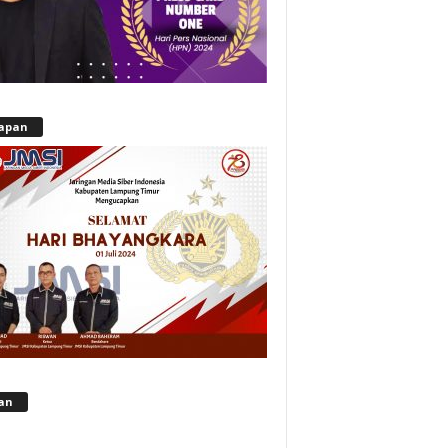
apan
lan