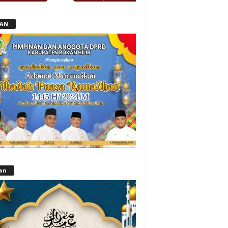
LAN
lan