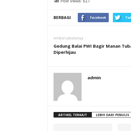
Post Views:
617
BERBAGI
Facebook
Twi
Artikel sebelumya
Gedung Balai PWI Bagir Manan Tub
Diperhijau
admin
ARTIKEL TERKAIT
LEBIH DARI PENULIS