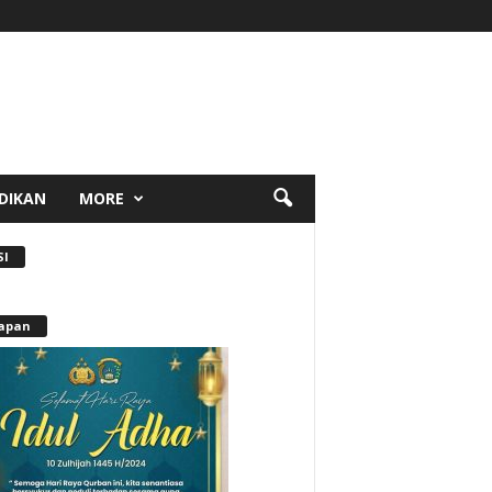
DIKAN
MORE
SI
apan