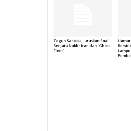
Teguh Santosa Luruskan Soal
Hamart
Senjata Nuklir Iran dan “Ghost
Bersin
Fleet”
Lampun
Pember