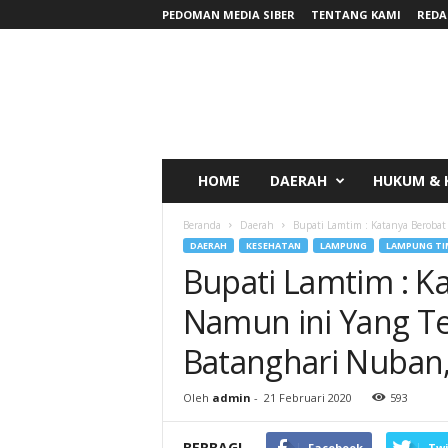
PEDOMAN MEDIA SIBER
TENTANG KAMI
REDA
RadarNews
HOME
DAERAH
HUKUM & 
Beranda
Daerah
Bupati Lamtim : Katanya Berobat 
DAERAH
KESEHATAN
LAMPUNG
LAMPUNG TI
Bupati Lamtim : Ka
Namun ini Yang Te
Batanghari Nuban,
Oleh
admin
-
21 Februari 2020
593
BERBAGI
Facebook
Twi