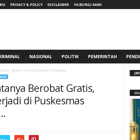
KSI
PRIVACY & POLICY
DISCLAIMER
HUBUNGI KAMI
KRIMINAL
NASIONAL
POLITIK
PEMERINTAH
PENDI
Gratis, Namun ini Yang Terjadi di Puskesmas...
JM
MUR
tanya Berobat Gratis,
Uc
rjadi di Puskesmas
..
tter