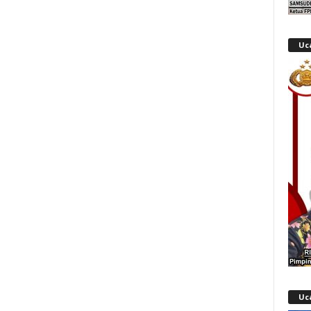
Uc
Uc