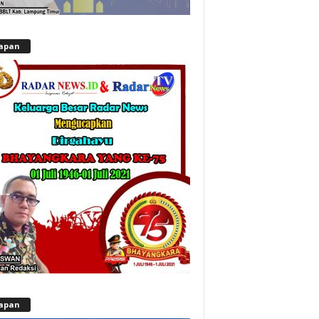
apan
apan