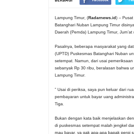
Lampung Timur, (
Radarnews.id
) – Pusa
Batanghari Nuban Lampung Timur disinyal
Daerah (Pemda) Lampung Timur, Jum’at (
Pasalnya, beberapa masyarakat yang dat
(UPTD) Puskesmas Batanghari Nuban untu
setempat. Namun, dari usai pemeriksaan
sebanyak Rp 30 ribu, beralasan bahwa un
Lampung Timur.
” Usai di periksa, saya pun keluar dari
pembayaran untuk bayar uang administras
Tiga.
Bukan dengan kata baik menjelaskan de
di puskesmas setempat malah jengkel dan 
mau bayar, ya gak apa-apa bapak pergi saj