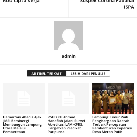
RUU Cipta Kerja
Suspek Corona Padahal
ISPA
admin
ARTIKEL TERKAIT
LEBIH DARI PENULIS
Hamartoni Ahadis Ajak
RSUD KH Ahmad
Lampung Timur Raih
JMSI Bersinergi
Hanafiah Jalani Survei
Penghargaan Daerah
Membangun Lampung
Akreditasi LAM-KPRS,
Terbaik Percepatan
Utara Melalui
Targetkan Predikat
Pembentukan Koperasi
Pemberitaan
Paripurna
Desa Merah Putih