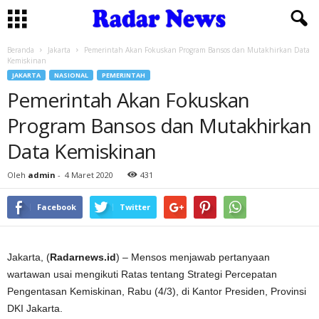
Beranda
Jakarta
Pemerintah Akan Fokuskan Program Bansos dan Mutakhirkan Data
Kemiskinan
JAKARTA
NASIONAL
PEMERINTAH
Pemerintah Akan Fokuskan
Program Bansos dan Mutakhirkan
Data Kemiskinan
Oleh
admin
-
4 Maret 2020
431
Facebook
Twitter
Jakarta, (
Radarnews.id
) – Mensos menjawab pertanyaan
wartawan usai mengikuti Ratas tentang Strategi Percepatan
Pengentasan Kemiskinan, Rabu (4/3), di Kantor Presiden, Provinsi
DKI Jakarta.