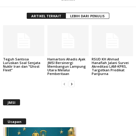
ARTIKEL TERKAIT
LEBIH DARI PENULIS
Teguh Santosa
Hamartoni Ahadis Ajak
RSUD KH Ahmad
Luruskan Soal Senjata
JMSI Bersinergi
Hanafiah Jalani Survei
Nuklir Iran dan “Ghost
Membangun Lampung
Akreditasi LAM-KPRS,
Fleet”
Utara Melalui
Targetkan Predikat
Pemberitaan
Paripurna
JMSI
Ucapan