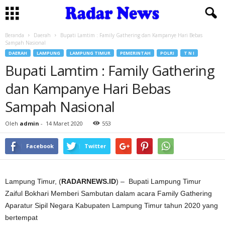
Beranda
Daerah
Bupati Lamtim : Family Gathering dan Kampanye Hari Bebas
Sampah Nasional
DAERAH
LAMPUNG
LAMPUNG TIMUR
PEMERINTAH
POLRI
T N I
Bupati Lamtim : Family Gathering
dan Kampanye Hari Bebas
Sampah Nasional
Oleh
admin
-
14 Maret 2020
553
Facebook
Twitter
Lampung Timur, (
RADARNEWS.ID
) – Bupati Lampung Timur
Zaiful Bokhari Memberi Sambutan dalam acara Family Gathering
Aparatur Sipil Negara Kabupaten Lampung Timur tahun 2020 yang
bertempat