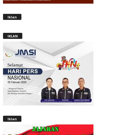
Iklan
IKLAN
Iklan