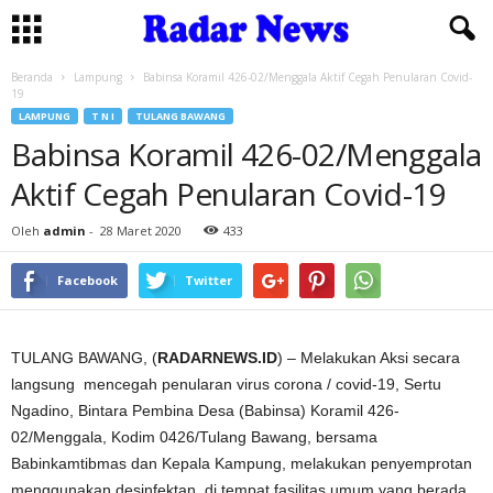
Beranda
Lampung
Babinsa Koramil 426-02/Menggala Aktif Cegah Penularan Covid-
19
LAMPUNG
T N I
TULANG BAWANG
Babinsa Koramil 426-02/Menggala
Aktif Cegah Penularan Covid-19
Oleh
admin
-
28 Maret 2020
433
Facebook
Twitter
TULANG BAWANG, (
RADARNEWS.ID
) – Melakukan Aksi secara
langsung mencegah penularan virus corona / covid-19, Sertu
Ngadino, Bintara Pembina Desa (Babinsa) Koramil 426-
02/Menggala, Kodim 0426/Tulang Bawang, bersama
Babinkamtibmas dan Kepala Kampung, melakukan penyemprotan
menggunakan desinfektan di tempat fasilitas umum yang berada