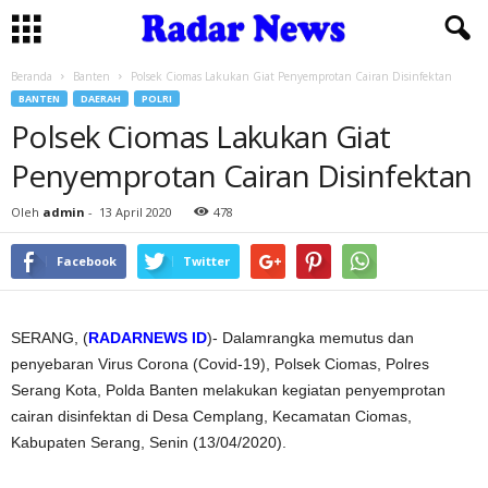
Beranda
Banten
Polsek Ciomas Lakukan Giat Penyemprotan Cairan Disinfektan
BANTEN
DAERAH
POLRI
Polsek Ciomas Lakukan Giat
Penyemprotan Cairan Disinfektan
Oleh
admin
-
13 April 2020
478
Facebook
Twitter
SERANG, (
RADARNEWS ID
)- Dalamrangka memutus dan
penyebaran Virus Corona (Covid-19), Polsek Ciomas, Polres
Serang Kota, Polda Banten melakukan kegiatan penyemprotan
cairan disinfektan di Desa Cemplang, Kecamatan Ciomas,
Kabupaten Serang, Senin (13/04/2020).