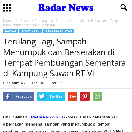
Beranda
Daerah
Terulang Lagi, Sampah Menumpuk dan Berserakan di Tempat
Pembuangan Sementara di Kampung...
DAERAH
PEMERINTAH
SUMATRA SELATAN
Terulang Lagi, Sampah
Menumpuk dan Berserakan di
Tempat Pembuangan Sementara
di Kampung Sawah RT VI
Oleh
admin
-
15 April 2020
936
Facebook
Twitter
OKU Selatan, (
RADARNRWS.ID
) -Meski sudah beberapa kali
diberitakan mengenai sampah yang menumpuk di tempat
pembuangan sampah di Kampung sawah lingkungan VI (ENAM),