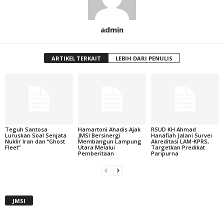
admin
ARTIKEL TERKAIT
LEBIH DARI PENULIS
Teguh Santosa
Hamartoni Ahadis Ajak
RSUD KH Ahmad
Luruskan Soal Senjata
JMSI Bersinergi
Hanafiah Jalani Survei
Nuklir Iran dan “Ghost
Membangun Lampung
Akreditasi LAM-KPRS,
Fleet”
Utara Melalui
Targetkan Predikat
Pemberitaan
Paripurna
JMSI