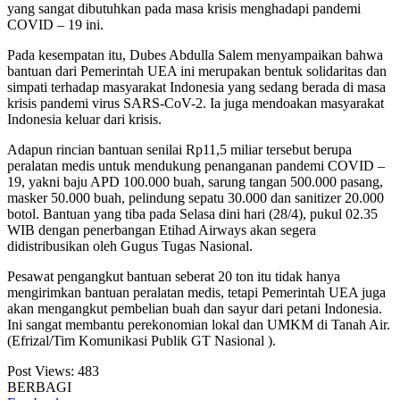
yang sangat dibutuhkan pada masa krisis menghadapi pandemi
COVID – 19 ini.
Pada kesempatan itu, Dubes Abdulla Salem menyampaikan bahwa
bantuan dari Pemerintah UEA ini merupakan bentuk solidaritas dan
simpati terhadap masyarakat Indonesia yang sedang berada di masa
krisis pandemi virus SARS-CoV-2. Ia juga mendoakan masyarakat
Indonesia keluar dari krisis.
Adapun rincian bantuan senilai Rp11,5 miliar tersebut berupa
peralatan medis untuk mendukung penanganan pandemi COVID –
19, yakni baju APD 100.000 buah, sarung tangan 500.000 pasang,
masker 50.000 buah, pelindung sepatu 30.000 dan sanitizer 20.000
botol. Bantuan yang tiba pada Selasa dini hari (28/4), pukul 02.35
WIB dengan penerbangan Etihad Airways akan segera
didistribusikan oleh Gugus Tugas Nasional.
Pesawat pengangkut bantuan seberat 20 ton itu tidak hanya
mengirimkan bantuan peralatan medis, tetapi Pemerintah UEA juga
akan mengangkut pembelian buah dan sayur dari petani Indonesia.
Ini sangat membantu perekonomian lokal dan UMKM di Tanah Air.
(Efrizal/Tim Komunikasi Publik GT Nasional ).
Post Views:
483
BERBAGI