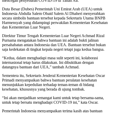
mencegah penyebaran COVID-19 di Tanah Air.
Duta Besar (Dubes) Pemerintah Uni Emirat Arab (UEA) untuk
Indonesia Abdulla Salem Obaid Salem Al Dhaheri menyerahkan
secara simbolis bantuan tersebut kepada Sekretaris Utama BNPB
Harmensyah yang didampingi perwakilan Kementerian Kesehatan
dan Kementerian Luar Negeri.
Direktur Timur Tengah Kementerian Luar Negeri Achmad Rizal
Purnama mengatakan bahwa bantuan ini adalah bukti jalinan
persahabatan antara Indonesia dan UEA. Bantuan tersebut bukan
saja kedekatan di tingkat kepala negeri tetapi juga kedua bangsa.
“Kedua, dalam menghadapi masa sulit seperti ini, kolaborasi
internasional tetap harus dilakukan. Ini dibuktikan dengan
datangnya bantuan dari UEA,” tambah Achmad.
Sementera itu, Sekretaris Jenderal Kementerian Kesehatan Oscar
Primadi menyampaikan bahwa bantuan peralatan kesehatan
menunjukkan kepedulian terhadap teman-teman di bidang
kesehatan, khususnya yang berada di ujung tombak.
“Ini akan menjadikan semangat kami untuk tetap bersama-sama,
untuk tetap bersatu menghadapi COVID-19 ini,” kata Oscar.
Pemerintah Indonesia menyampaikan terima kasih atas bantuan