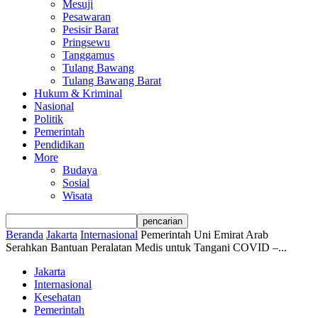
Mesuji
Pesawaran
Pesisir Barat
Pringsewu
Tanggamus
Tulang Bawang
Tulang Bawang Barat
Hukum & Kriminal
Nasional
Politik
Pemerintah
Pendidikan
More
Budaya
Sosial
Wisata
Beranda
Jakarta
Internasional
Pemerintah Uni Emirat Arab
Serahkan Bantuan Peralatan Medis untuk Tangani COVID –...
Jakarta
Internasional
Kesehatan
Pemerintah