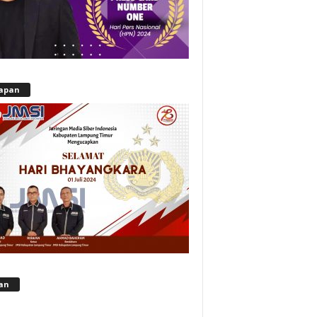
apan
lan