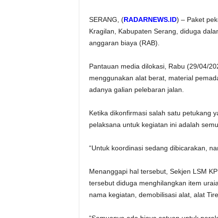
SERANG, (
RADARNEWS.ID
) – Paket pe
Kragilan, Kabupaten Serang, diduga dal
anggaran biaya (RAB).
Pantauan media dilokasi, Rabu (29/04/202
menggunakan alat berat, material pemadat
adanya galian pelebaran jalan.
Ketika dikonfirmasi salah satu petuka
pelaksana untuk kegiatan ini adalah semu
“Untuk koordinasi sedang dibicarakan, nan
Menanggapi hal tersebut, Sekjen LSM K
tersebut diduga menghilangkan item uraia
nama kegiatan, demobilisasi alat, alat Tir