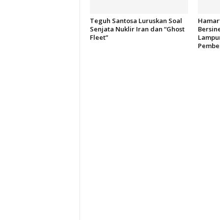
Teguh Santosa Luruskan Soal
Hamart
Senjata Nuklir Iran dan “Ghost
Bersin
Fleet”
Lampun
Pember