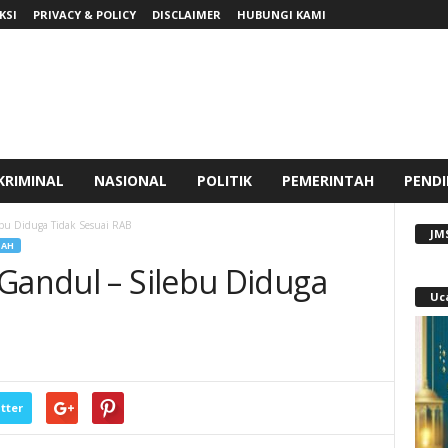
KSI
PRIVACY & POLICY
DISCLAIMER
HUBUNGI KAMI
KRIMINAL
NASIONAL
POLITIK
PEMERINTAH
PENDI
ebu Diduga Tidak Sesuai RAB
JM
TAH
 Gandul – Silebu Diduga
Uc
tter