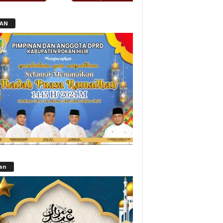
LAN
lan