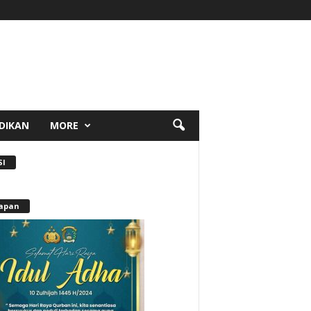
DIKAN
MORE
SI
apan