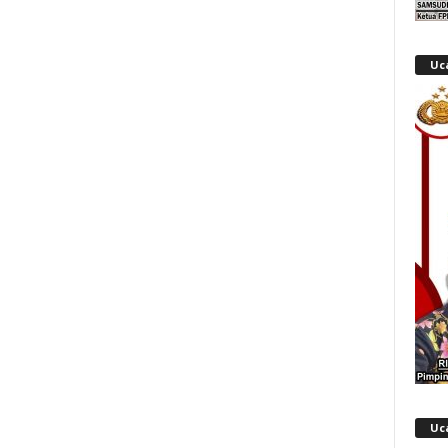
Uc
Uc