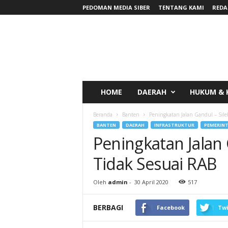
PEDOMAN MEDIA SIBER
TENTANG KAMI
REDA
RadarNews
HOME
DAERAH
HUKUM & 
Beranda
Banten
Peningkatan Jalan Gandul – Sil
BANTEN
DAERAH
INFRASTRUKTUR
PEMERIN
Peningkatan Jalan
Tidak Sesuai RAB
Oleh
admin
-
30 April 2020
517
BERBAGI
Facebook
Twi