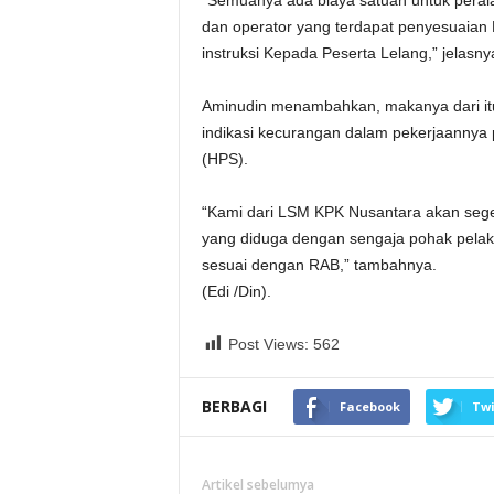
“Semuanya ada biaya satuan untuk perala
dan operator yang terdapat penyesuaian 
instruksi Kepada Peserta Lelang,” jelasny
Aminudin menambahkan, makanya dari itu
indikasi kecurangan dalam pekerjaannya p
(HPS).
“Kami dari LSM KPK Nusantara akan seger
yang diduga dengan sengaja pohak pelaks
sesuai dengan RAB,” tambahnya.
(Edi /Din).
Post Views:
562
BERBAGI
Facebook
Twi
Artikel sebelumya