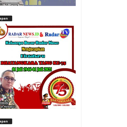
apan
apan