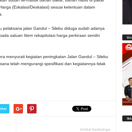
tan sudah termasuk bahan bakar, bahan habis di pakai
Harga (Eskalasi/Deskalasi) sesuai ketentuan dalam
a.
 pelaksana jalan Gandul – Silebu diduga sudah adanya
ada satuan Iitem rekapitulasi harga perkiraan sendiri
Uc
a menyurati kegiatan peningkatan Jalan Gandul – Silebu
ana telah mengurangi spesifikasi dan kegiatannya tidak
tter
Ik
Artikel berikutnya