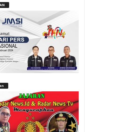
LAN
lan