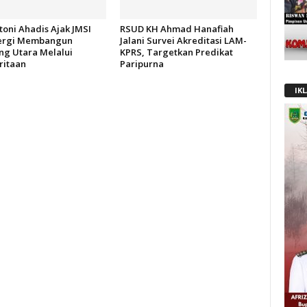
oni Ahadis Ajak JMSI
RSUD KH Ahmad Hanafiah
ergi Membangun
Jalani Survei Akreditasi LAM-
g Utara Melalui
KPRS, Targetkan Predikat
itaan
Paripurna
IK