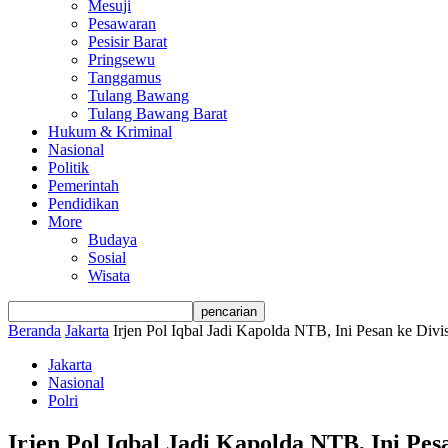
Mesuji
Pesawaran
Pesisir Barat
Pringsewu
Tanggamus
Tulang Bawang
Tulang Bawang Barat
Hukum & Kriminal
Nasional
Politik
Pemerintah
Pendidikan
More
Budaya
Sosial
Wisata
Beranda
Jakarta
Irjen Pol Iqbal Jadi Kapolda NTB, Ini Pesan ke Divi
Jakarta
Nasional
Polri
Irjen Pol Iqbal Jadi Kapolda NTB, Ini Pes