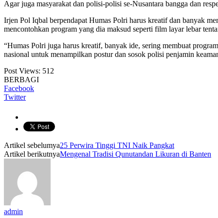
Agar juga masyarakat dan polisi-polisi se-Nusantara bangga dan respect
Irjen Pol Iqbal berpendapat Humas Polri harus kreatif dan banyak me
mencontohkan program yang dia maksud seperti film layar lebar tentang 
“Humas Polri juga harus kreatif, banyak ide, sering membuat program 
nasional untuk menampilkan postur dan sosok polisi penjamin keamana
Post Views:
512
BERBAGI
Facebook
Twitter
Artikel sebelumya
25 Perwira Tinggi TNI Naik Pangkat
Artikel berikutnya
Mengenal Tradisi Qunutandan Likuran di Banten
admin