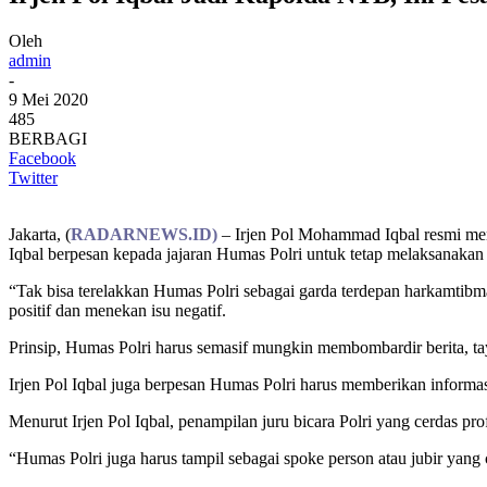
Oleh
admin
-
9 Mei 2020
485
BERBAGI
Facebook
Twitter
Jakarta, (
RADARNEWS.ID)
– Irjen Pol Mohammad Iqbal resmi men
Iqbal berpesan kepada jajaran Humas Polri untuk tetap melaksanakan 
“Tak bisa terelakkan Humas Polri sebagai garda terdepan harkamtib
positif dan menekan isu negatif.
Prinsip, Humas Polri harus semasif mungkin membombardir berita, taya
Irjen Pol Iqbal juga berpesan Humas Polri harus memberikan informas
Menurut Irjen Pol Iqbal, penampilan juru bicara Polri yang cerdas p
“Humas Polri juga harus tampil sebagai spoke person atau jubir yang c