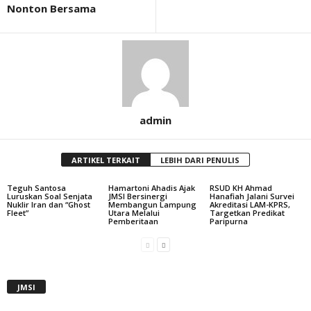
Nonton Bersama
admin
ARTIKEL TERKAIT
LEBIH DARI PENULIS
Teguh Santosa
Hamartoni Ahadis Ajak
RSUD KH Ahmad
Luruskan Soal Senjata
JMSI Bersinergi
Hanafiah Jalani Survei
Nuklir Iran dan “Ghost
Membangun Lampung
Akreditasi LAM-KPRS,
Fleet”
Utara Melalui
Targetkan Predikat
Pemberitaan
Paripurna
JMSI