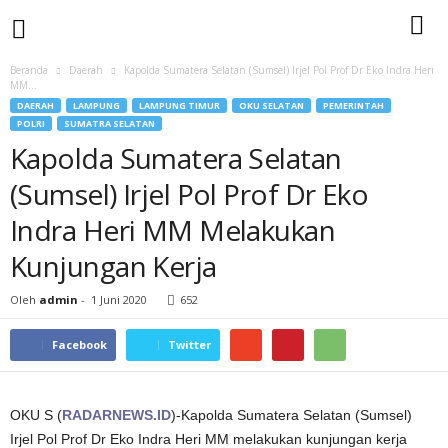
Beranda
Daerah
Kapolda Sumatera Selatan (Sumsel) Irjel Pol Prof Dr Eko Indra Heri
MM...
DAERAH
LAMPUNG
LAMPUNG TIMUR
OKU SELATAN
PEMERINTAH
POLRI
SUMATRA SELATAN
Kapolda Sumatera Selatan
(Sumsel) Irjel Pol Prof Dr Eko
Indra Heri MM Melakukan
Kunjungan Kerja
Oleh
admin
-
1 Juni 2020
652
Facebook
Twitter
OKU S (
RADARNEWS.ID
)-Kapolda Sumatera Selatan (Sumsel)
Irjel Pol Prof Dr Eko Indra Heri MM melakukan kunjungan kerja